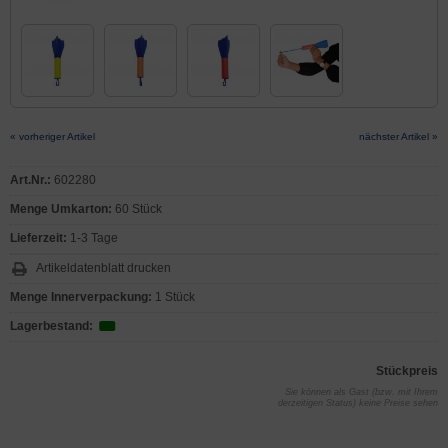
« vorheriger Artikel
nächster Artikel »
Art.Nr.:
602280
Menge Umkarton:
60 Stück
Lieferzeit:
1-3 Tage
Artikeldatenblatt drucken
Menge Innerverpackung:
1 Stück
Lagerbestand:
Stückpreis
Sie können als Gast (bzw. mit Ihrem
derzeitigen Status) keine Preise sehen