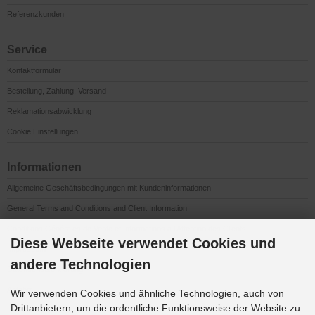
Referenzkunden
Service
Kontaktformular
Bestellung, Zahlung, Versand
Reklamationsabwicklung
Cookie Einstellungen
Informationen
Allgemeine Geschäftsbedingungen mit Kundeninformationen
General Terms and Conditions and Client Information
Conditions Générales de Vente et Informations à l’Attention des Clients
Diese Webseite verwendet Cookies und
Impressum
andere Technologien
Datenschutzerklärung
Anfahrt
Wir verwenden Cookies und ähnliche Technologien, auch von
Drittanbietern, um die ordentliche Funktionsweise der Website zu