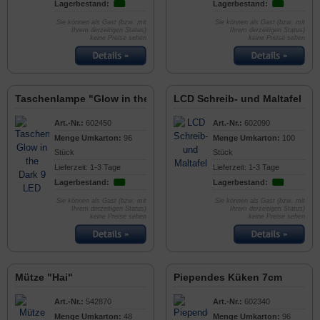
Lagerbestand:
Lagerbestand:
Sie können als Gast (bzw. mit
Sie können als Gast (bzw. mit
Ihrem derzeitigen Status)
Ihrem derzeitigen Status)
keine Preise sehen
keine Preise sehen
Taschenlampe "Glow in the Dark" 9 LED
LCD Schreib- und Maltafel
Art.-Nr.:
602450
Art.-Nr.:
602090
Menge Umkarton:
96
Menge Umkarton:
100
Stück
Stück
Lieferzeit: 1-3 Tage
Lieferzeit: 1-3 Tage
Lagerbestand:
Lagerbestand:
Sie können als Gast (bzw. mit
Sie können als Gast (bzw. mit
Ihrem derzeitigen Status)
Ihrem derzeitigen Status)
keine Preise sehen
keine Preise sehen
Mütze "Hai"
Piependes Küken 7cm
Art.-Nr.:
542870
Art.-Nr.:
602340
Menge Umkarton:
48
Menge Umkarton:
96