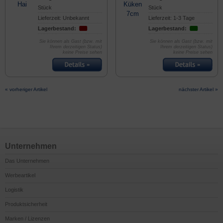
Stück
Stück
Lieferzeit: Unbekannt
Lieferzeit: 1-3 Tage
Lagerbestand:
Lagerbestand:
Sie können als Gast (bzw. mit
Sie können als Gast (bzw. mit
Ihrem derzeitigen Status)
Ihrem derzeitigen Status)
keine Preise sehen
keine Preise sehen
« vorheriger Artikel
nächster Artikel »
Unternehmen
Das Unternehmen
Werbeartikel
Logistik
Produktsicherheit
Marken / Lizenzen