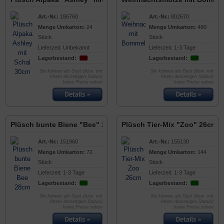
Art.-Nr.:
186760
Art.-Nr.:
802670
Menge Umkarton:
24
Menge Umkarton:
480
Stück
Stück
Lieferzeit: Unbekannt
Lieferzeit: 1-3 Tage
Lagerbestand:
Lagerbestand:
Sie können als Gast (bzw. mit
Sie können als Gast (bzw. mit
Ihrem derzeitigen Status)
Ihrem derzeitigen Status)
keine Preise sehen
keine Preise sehen
Plüsch bunte Biene "Bee" 28cm
Plüsch Tier-Mix "Zoo" 26cm
Art.-Nr.:
151960
Art.-Nr.:
155130
Menge Umkarton:
72
Menge Umkarton:
144
Stück
Stück
Lieferzeit: 1-3 Tage
Lieferzeit: 1-3 Tage
Lagerbestand:
Lagerbestand:
Sie können als Gast (bzw. mit
Sie können als Gast (bzw. mit
Ihrem derzeitigen Status)
Ihrem derzeitigen Status)
keine Preise sehen
keine Preise sehen