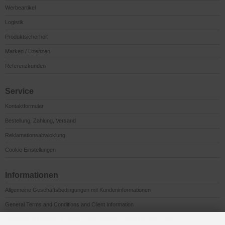
Werbeartikel
Logistik
Produktsicherheit
Marken / Lizenzen
Referenzkunden
Service
Kontaktformular
Bestellung, Zahlung, Versand
Reklamationsabwicklung
Cookie Einstellungen
Informationen
Allgemeine Geschäftsbedingungen mit Kundeninformationen
General Terms and Conditions and Client Information
Conditions Générales de Vente et Informations à l’Attention des Clients