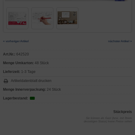
« vorheriger Artikel
nächster Artikel »
Art.Nr.:
642520
Menge Umkarton:
48 Stück
Lieferzeit:
1-3 Tage
Artikeldatenblatt drucken
Menge Innerverpackung:
24 Stück
Lagerbestand:
Stückpreis
Sie können als Gast (bzw. mit Ihrem
derzeitigen Status) keine Preise sehen