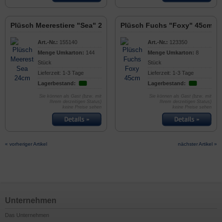
Plüsch Meerestiere "Sea" 24cm
Plüsch Fuchs "Foxy" 45cm
Art.-Nr.:
155140
Art.-Nr.:
123350
Menge Umkarton:
144
Menge Umkarton:
8
Stück
Stück
Lieferzeit: 1-3 Tage
Lieferzeit: 1-3 Tage
Lagerbestand:
Lagerbestand:
Sie können als Gast (bzw. mit
Sie können als Gast (bzw. mit
Ihrem derzeitigen Status)
Ihrem derzeitigen Status)
keine Preise sehen
keine Preise sehen
« vorheriger Artikel
nächster Artikel »
Unternehmen
Das Unternehmen