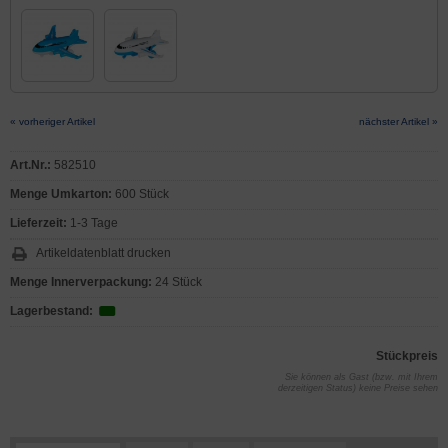
« vorheriger Artikel
nächster Artikel »
Art.Nr.:
582510
Menge Umkarton:
600 Stück
Lieferzeit:
1-3 Tage
Artikeldatenblatt drucken
Menge Innerverpackung:
24 Stück
Lagerbestand:
Stückpreis
Sie können als Gast (bzw. mit Ihrem
derzeitigen Status) keine Preise sehen