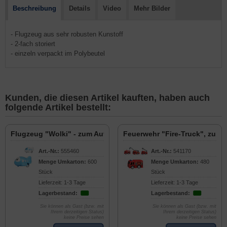
Beschreibung
Details
Video
Mehr Bilder
- Flugzeug aus sehr robusten Kunstoff
- 2-fach storiert
- einzeln verpackt im Polybeutel
Kunden, die diesen Artikel kauften, haben auch
folgende Artikel bestellt:
Flugzeug "Wolki" - zum Aufziehen, 7cm
Feuerwehr "Fire-Truck", zum 
Art.-Nr.:
555460
Art.-Nr.:
541170
Menge Umkarton:
600
Menge Umkarton:
480
Stück
Stück
Lieferzeit: 1-3 Tage
Lieferzeit: 1-3 Tage
Lagerbestand:
Lagerbestand:
Sie können als Gast (bzw. mit
Sie können als Gast (bzw. mit
Ihrem derzeitigen Status)
Ihrem derzeitigen Status)
keine Preise sehen
keine Preise sehen