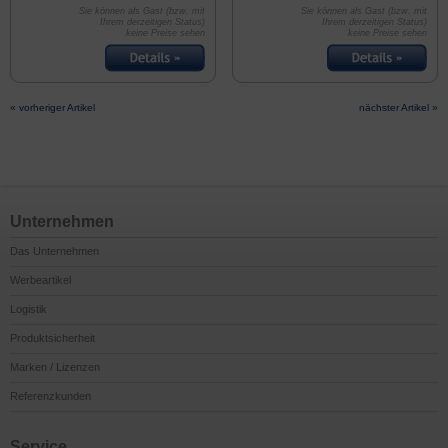
Sie können als Gast (bzw. mit
Sie können als Gast (bzw. mit
Ihrem derzeitigen Status)
Ihrem derzeitigen Status)
keine Preise sehen
keine Preise sehen
« vorheriger Artikel
nächster Artikel »
Unternehmen
Das Unternehmen
Werbeartikel
Logistik
Produktsicherheit
Marken / Lizenzen
Referenzkunden
Service