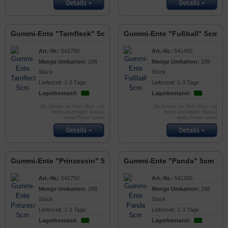
Gummi-Ente "Tarnfleck" 5cm
Gummi-Ente "Fußball" 5cm
Art.-Nr.:
541760
Art.-Nr.:
541450
Menge Umkarton:
288
Menge Umkarton:
288
Stück
Stück
Lieferzeit: 1-3 Tage
Lieferzeit: 1-3 Tage
Lagerbestand:
Lagerbestand:
Sie können als Gast (bzw. mit
Sie können als Gast (bzw. mit
Ihrem derzeitigen Status)
Ihrem derzeitigen Status)
keine Preise sehen
keine Preise sehen
Gummi-Ente "Prinzessin" 5cm
Gummi-Ente "Panda" 5cm
Art.-Nr.:
541750
Art.-Nr.:
541350
Menge Umkarton:
288
Menge Umkarton:
288
Stück
Stück
Lieferzeit: 1-3 Tage
Lieferzeit: 1-3 Tage
Lagerbestand:
Lagerbestand: