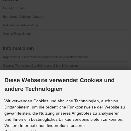
Kontaktformular
Bestellung, Zahlung, Versand
Reklamationsabwicklung
Cookie Einstellungen
Informationen
Allgemeine Geschäftsbedingungen mit Kundeninformationen
General Terms and Conditions and Client Information
Conditions Générales de Vente et Informations à l’Attention des Clients
Diese Webseite verwendet Cookies und
Impressum
andere Technologien
Datenschutzerklärung
Anfahrt
Wir verwenden Cookies und ähnliche Technologien, auch von
Drittanbietern, um die ordentliche Funktionsweise der Website zu
gewährleisten, die Nutzung unseres Angebotes zu analysieren
Downloads
und Ihnen ein bestmögliches Einkaufserlebnis bieten zu können.
K&G Werbeideen 2026
Weitere Informationen finden Sie in unserer