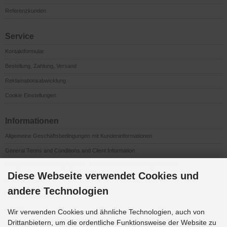
Referenzkunden
Service
Kontaktformular
Bestellung, Zahlung, Versand
Reklamationsabwicklung
Cookie Einstellungen
Informationen
Allgemeine Geschäftsbedingungen mit Kundeninformationen
General Terms and Conditions and Client Information
Conditions Générales de Vente et Informations à l’Attention des Clients
Diese Webseite verwendet Cookies und
Impressum
andere Technologien
Datenschutzerklärung
Anfahrt
Wir verwenden Cookies und ähnliche Technologien, auch von
Drittanbietern, um die ordentliche Funktionsweise der Website zu