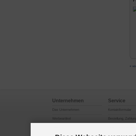
F
« vo
Unternehmen
Service
Das Unternehmen
Kontaktformular
Werbeartikel
Bestellung, Zahlun
Logistik
Reklamationsabwi