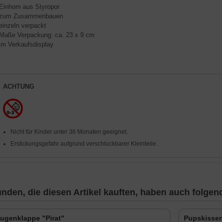
 Einhorn aus Styropor
 zum Zusammenbauen
 einzeln verpackt
 Maße Verpackung: ca. 23 x 9 cm
 im Verkaufsdisplay
ACHTUNG
Nicht für Kinder unter 36 Monaten geeignet.
Erstickungsgefahr aufgrund verschluckbarer Kleinteile.
nden, die diesen Artikel kauften, haben auch folgende
ugenklappe "Pirat"
Pupskisse