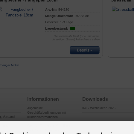
angbecher / Fangspiel 18cm
Stressball 
Art.-Nr.:
544130
Menge Umkarton:
192 Stück
Lieferzeit: 1-3 Tage
Lagerbestand:
Sie können als Gast (bzw. mit Ihrem
derzeitigen Status) keine Preise sehen
rheriger Artikel
Informationen
Downloads
Allgemeine
K&G Werbeideen 2026
Geschäftsbedingungen mit
g, Versand
Kundeninformationen
cklung
General Terms and Conditions
and Client Information