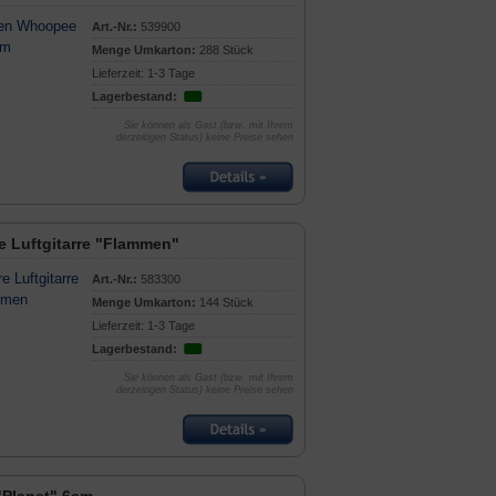
Art.-Nr.:
539900
Menge Umkarton:
288 Stück
Lieferzeit: 1-3 Tage
Lagerbestand:
Sie können als Gast (bzw. mit Ihrem
derzeitigen Status) keine Preise sehen
e Luftgitarre "Flammen"
Art.-Nr.:
583300
Menge Umkarton:
144 Stück
Lieferzeit: 1-3 Tage
Lagerbestand:
Sie können als Gast (bzw. mit Ihrem
derzeitigen Status) keine Preise sehen