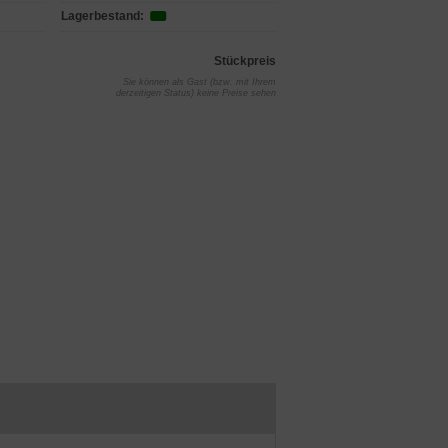
Lagerbestand:
Stückpreis
Sie können als Gast (bzw. mit Ihrem
derzeitigen Status) keine Preise sehen