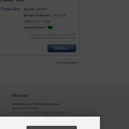
"Planet" 6cm
Art.-Nr.:
642100
Menge Umkarton:
144 Stück
Lieferzeit: 1-3 Tage
Lagerbestand:
Sie können als Gast (bzw. mit Ihrem
derzeitigen Status) keine Preise sehen
nächster Artikel »
Messen
Internationale Spielwarenmesse
Toy Fair Nürnberg
27.01. - 31.01.2026 | Halle 1, Stand B 16
www.spielwarenmesse.de