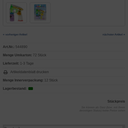
« vorheriger Artikel
nächster Artikel »
Art.Nr.:
544890
Menge Umkarton:
72 Stück
Lieferzeit:
1-3 Tage
Artikeldatenblatt drucken
Menge Innerverpackung:
12 Stück
Lagerbestand:
Stückpreis
Sie können als Gast (bzw. mit Ihrem
derzeitigen Status) keine Preise sehen