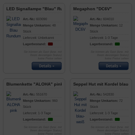
LED Signallampe "Blau" Rundumlicht
Megaphon "DC6V"
Art.-Nr.:
603090
Art.-Nr.:
604010
Menge Umkarton:
48
Menge Umkarton:
12
Stück
Stück
Lieferzeit: Unbekannt
Lieferzeit: 1-3 Tage
Lagerbestand:
Lagerbestand:
Sie können als Gast (bzw. mit
Sie können als Gast (bzw. mit
Ihrem derzeitigen Status)
Ihrem derzeitigen Status)
keine Preise sehen
keine Preise sehen
Blumenkette "ALOHA" pink
Seppel Hut mit Kordel blau-w
Art.-Nr.:
551670
Art.-Nr.:
542830
Menge Umkarton:
960
Menge Umkarton:
72
Stück
Stück
Lieferzeit: 1-3 Tage
Lieferzeit: 1-3 Tage
Lagerbestand:
Lagerbestand:
Sie können als Gast (bzw. mit
Sie können als Gast (bzw. mit
Ihrem derzeitigen Status)
Ihrem derzeitigen Status)
keine Preise sehen
keine Preise sehen