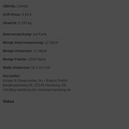
ABV-Nr.:
54489
UVP-Preis:
9.99 €
Gewicht:
0.195 kg
Innerverpackung:
auf Karte
Menge Innerverpackung:
12 Stück
Menge Umkarton:
72 Stück
Menge Palette:
1008 Stück
Maße Umkarton:
58 x 34 x 58
Hersteller:
Krüger & Gregoriades, Im + Export GmbH
Bargkoppelweg 56, 22145 Hamburg, DE
info@kg-hamburg.de | www.kg-hamburg.de
Video