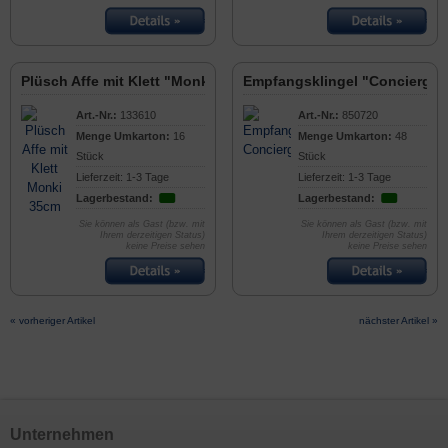
Plüsch Affe mit Klett "Monki" 35cm
Empfangsklingel "Concierge"
Art.-Nr.:
133610
Art.-Nr.:
850720
Menge Umkarton:
16
Menge Umkarton:
48
Stück
Stück
Lieferzeit: 1-3 Tage
Lieferzeit: 1-3 Tage
Lagerbestand:
Lagerbestand:
Sie können als Gast (bzw. mit
Sie können als Gast (bzw. mit
Ihrem derzeitigen Status)
Ihrem derzeitigen Status)
keine Preise sehen
keine Preise sehen
« vorheriger Artikel
nächster Artikel »
Unternehmen