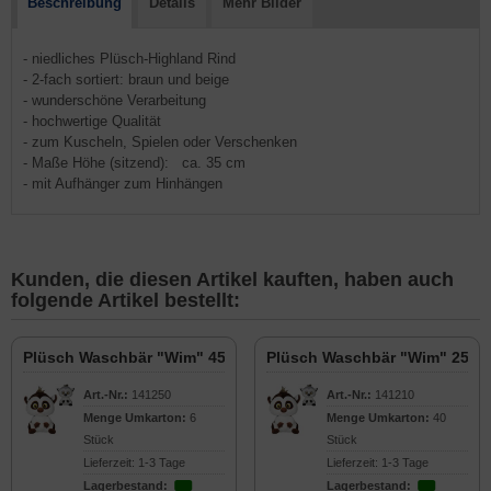
Beschreibung
Details
Mehr Bilder
- niedliches Plüsch-Highland Rind
- 2-fach sortiert: braun und beige
- wunderschöne Verarbeitung
- hochwertige Qualität
- zum Kuscheln, Spielen oder Verschenken
- Maße Höhe (sitzend): ca. 35 cm
- mit Aufhänger zum Hinhängen
Kunden, die diesen Artikel kauften, haben auch
folgende Artikel bestellt:
Plüsch Waschbär "Wim" 45 cm
Plüsch Waschbär "Wim" 25 c
Art.-Nr.:
141250
Art.-Nr.:
141210
Menge Umkarton:
6
Menge Umkarton:
40
Stück
Stück
Lieferzeit: 1-3 Tage
Lieferzeit: 1-3 Tage
Lagerbestand:
Lagerbestand: