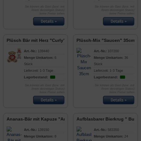
Sie können als Gast (bzw. mit
Sie können als Gast (bzw. mit
Ihrem derzeitigen Status)
Ihrem derzeitigen Status)
keine Preise sehen
keine Preise sehen
Plüsch Bär mit Herz "Curly" 45cm
Plüsch-Mix "Saucen" 35cm
Art.-Nr.:
139440
Art.-Nr.:
107200
Menge Umkarton:
6
Menge Umkarton:
36
Stück
Stück
Lieferzeit: 1-3 Tage
Lieferzeit: 1-3 Tage
Lagerbestand:
Lagerbestand:
Sie können als Gast (bzw. mit
Sie können als Gast (bzw. mit
Ihrem derzeitigen Status)
Ihrem derzeitigen Status)
keine Preise sehen
keine Preise sehen
Ananas-Bär mit Kapuze "Anni" 45cm
Aufblasbarer Bierkrug " Bucke
Art.-Nr.:
139150
Art.-Nr.:
583350
Menge Umkarton:
8
Menge Umkarton:
24