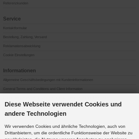
Referenzkunden
Service
Kontaktformular
Bestellung, Zahlung, Versand
Reklamationsabwicklung
Cookie Einstellungen
Informationen
Allgemeine Geschäftsbedingungen mit Kundeninformationen
General Terms and Conditions and Client Information
Conditions Générales de Vente et Informations à l’Attention des Clients
Diese Webseite verwendet Cookies und
Impressum
andere Technologien
Datenschutzerklärung
Anfahrt
Wir verwenden Cookies und ähnliche Technologien, auch von
Drittanbietern, um die ordentliche Funktionsweise der Website zu