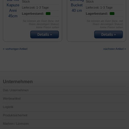
Stück
Stück
Lieferzeit: 1-3 Tage
Lieferzeit: 1-3 Tage
Lagerbestand:
Lagerbestand:
Sie können als Gast (bzw. mit
Sie können als Gast (bzw. mit
Ihrem derzeitigen Status)
Ihrem derzeitigen Status)
keine Preise sehen
keine Preise sehen
« vorheriger Artikel
nächster Artikel »
Unternehmen
Das Unternehmen
Werbeartikel
Logistik
Produktsicherheit
Marken / Lizenzen