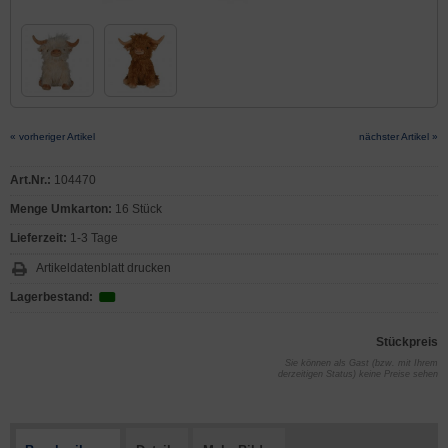
« vorheriger Artikel
nächster Artikel »
Art.Nr.:
104470
Menge Umkarton:
16 Stück
Lieferzeit:
1-3 Tage
Artikeldatenblatt drucken
Lagerbestand:
Stückpreis
Sie können als Gast (bzw. mit Ihrem
derzeitigen Status) keine Preise sehen