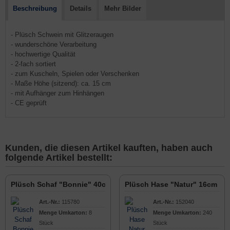
Beschreibung
Details
Mehr Bilder
- Plüsch Schwein mit Glitzeraugen
- wunderschöne Verarbeitung
- hochwertige Qualität
- 2-fach sortiert
- zum Kuscheln, Spielen oder Verschenken
- Maße Höhe (sitzend): ca. 15 cm
- mit Aufhänger zum Hinhängen
- CE geprüft
Kunden, die diesen Artikel kauften, haben auch
folgende Artikel bestellt:
Plüsch Schaf "Bonnie" 40cm
Plüsch Hase "Natur" 16cm
Art.-Nr.:
115780
Art.-Nr.:
152040
Menge Umkarton:
8
Menge Umkarton:
240
Stück
Stück