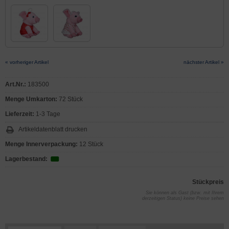
« vorheriger Artikel
nächster Artikel »
Art.Nr.:
183500
Menge Umkarton:
72 Stück
Lieferzeit:
1-3 Tage
Artikeldatenblatt drucken
Menge Innerverpackung:
12 Stück
Lagerbestand:
Stückpreis
Sie können als Gast (bzw. mit Ihrem
derzeitigen Status) keine Preise sehen