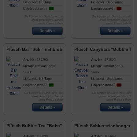
Lieferzeit: 1-3 Tage
Lieferzeit: Unbekannt
Lagerbestand:
Lagerbestand:
Sie können als Gast (bzw. mit
Sie können als Gast (bzw. mit
Ihrem derzeitigen Status)
Ihrem derzeitigen Status)
keine Preise sehen
keine Preise sehen
Plüsch Bär "Suki" mit Erdbeere, 45cm
Plüsch Capybara "Bubble Te
Art.-Nr.:
139290
Art.-Nr.:
171520
Menge Umkarton:
8
Menge Umkarton:
8
Stück
Stück
Lieferzeit: 1-3 Tage
Lieferzeit: Unbekannt
Lagerbestand:
Lagerbestand:
Sie können als Gast (bzw. mit
Sie können als Gast (bzw. mit
Ihrem derzeitigen Status)
Ihrem derzeitigen Status)
keine Preise sehen
keine Preise sehen
Plüsch Bubble Tea "Boba" Schlüsselanhänger 12cm
Plüsch Schlüsselanhänger "E
Art.-Nr.:
106230
Art.-Nr.:
105660