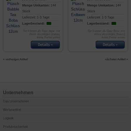
Menge Umkarton:
144
Menge Umkarton:
144
Stück
Stück
Lieferzeit: 1-3 Tage
Lieferzeit: 1-3 Tage
Lagerbestand:
Lagerbestand:
Sie können als Gast (bzw. mit
Sie können als Gast (bzw. mit
Ihrem derzeitigen Status)
Ihrem derzeitigen Status)
keine Preise sehen
keine Preise sehen
« vorheriger Artikel
nächster Artikel »
Unternehmen
Das Unternehmen
Werbeartikel
Logistik
Produktsicherheit