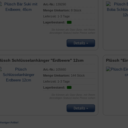
Art.-Nr.:
139290
Menge Umkarton:
8 Stück
Lieferzeit: 1-3 Tage
Lagerbestand:
Sie können als Gast (bzw. mit Ihrem
derzeitigen Status) keine Preise sehen
lüsch Schlüsselanhänger "Erdbeere" 12cm
Plüsch "Ei
Art.-Nr.:
105660
Menge Umkarton:
144 Stück
Lieferzeit: 1-3 Tage
Lagerbestand:
Sie können als Gast (bzw. mit Ihrem
derzeitigen Status) keine Preise sehen
rheriger Artikel