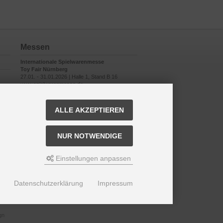
Messen
Internationale Spielwarenmesse
Toy Fair Nürnberg
27.01. - 31.01.2026 | Halle 1, Stand B 16
www.spielwarenmesse.de
ALLE AKZEPTIEREN
NUR NOTWENDIGE
Einstellungen anpassen
Datenschutzerklärung
Impressum
gn