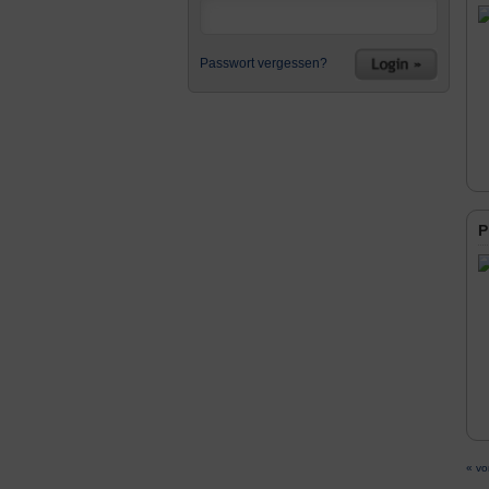
Passwort vergessen?
P
« vo