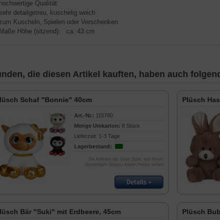
 hochwertige Qualität
 sehr detailgetreu, kuschelig weich
 zum Kuscheln, Spielen oder Verschenken
 Maße Höhe (sitzend): ca. 43 cm
nden, die diesen Artikel kauften, haben auch folgende
lüsch Schaf "Bonnie" 40cm
Plüsch Has
Art.-Nr.:
115780
Menge Umkarton:
8 Stück
Lieferzeit: 1-3 Tage
Lagerbestand:
Sie können als Gast (bzw. mit Ihrem
derzeitigen Status) keine Preise sehen
lüsch Bär "Suki" mit Erdbeere, 45cm
Plüsch Bub