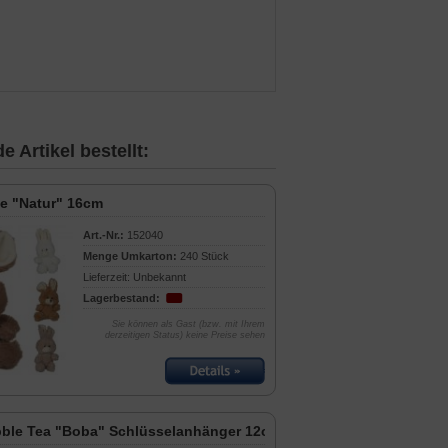
 Artikel bestellt:
e "Natur" 16cm
Art.-Nr.:
152040
Menge Umkarton:
240 Stück
Lieferzeit: Unbekannt
Lagerbestand:
Sie können als Gast (bzw. mit Ihrem
derzeitigen Status) keine Preise sehen
ble Tea "Boba" Schlüsselanhänger 12cm