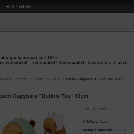
ANMELDEN
mburger Importeur seit 1975
schenkartikel | Trendartikel | Werbeartikel | Spielwaren | Plüsch
sind hier:
Startseite
Stofftiere & Plüsch
Plüsch Capybara "Bubble Tea" 43cm
üsch Capybara "Bubble Tea" 43cm
« vorheriger Artikel
Art.Nr.:
171520
Menge Umkarton:
8 Stück