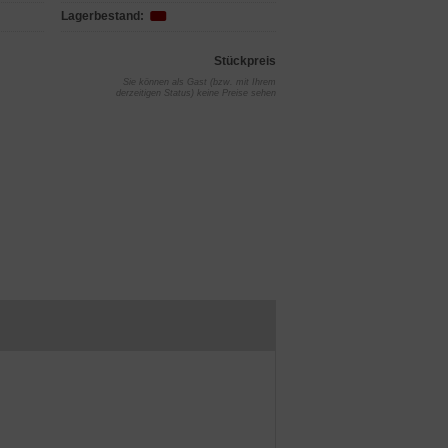
Lagerbestand:
Stückpreis
Sie können als Gast (bzw. mit Ihrem
derzeitigen Status) keine Preise sehen