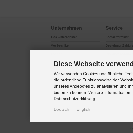
Unternehmen
Service
Das Unternehmen
Kontaktformular
Werbeartikel
Bestellung, Zahlun
Logistik
Reklamationsabwi
Diese Webseite verwend
Produktsicherheit
Cookie Einstellung
Marken / Lizenzen
Wir verwenden Cookies und ähnliche Techn
die ordentliche Funktionsweise der Websi
Referenzkunden
unseres Angebotes zu analysieren und Ihn
bieten zu können. Weitere Informationen f
Datenschutzerklärung.
Deutsch
English
m