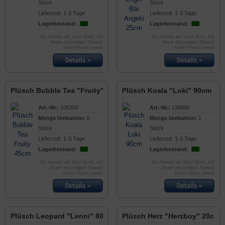
Stück
Stück
Lieferzeit: 1-3 Tage
Lieferzeit: 1-3 Tage
Lagerbestand:
Lagerbestand:
Sie können als Gast (bzw. mit
Sie können als Gast (bzw. mit
Ihrem derzeitigen Status)
Ihrem derzeitigen Status)
keine Preise sehen
keine Preise sehen
Plüsch Bubble Tea "Fruity" 45cm
Plüsch Koala "Loki" 90cm
Art.-Nr.:
106300
Art.-Nr.:
138800
Menge Umkarton:
6
Menge Umkarton:
1
Stück
Stück
Lieferzeit: 1-3 Tage
Lieferzeit: 1-3 Tage
Lagerbestand:
Lagerbestand:
Sie können als Gast (bzw. mit
Sie können als Gast (bzw. mit
Ihrem derzeitigen Status)
Ihrem derzeitigen Status)
keine Preise sehen
keine Preise sehen
Plüsch Leopard "Lenni" 80cm
Plüsch Herz "Herzboy" 20cm