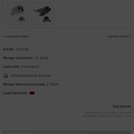
« vorheriger Artikel
nächster Artikel »
Art.Nr.:
102430
Menge Umkarton:
12 Stück
Lieferzeit:
Unbekannt
Artikeldatenblatt drucken
Menge Innerverpackung:
2 Stück
Lagerbestand:
Stückpreis
Sie können als Gast (bzw. mit Ihrem
derzeitigen Status) keine Preise sehen