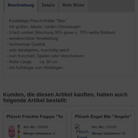
Beschreibung
Details
Mehr Bilder
- Knuddelige Plüsch-Robbe "Max"
- mit großen, blauen, runden Glitzeraugen
- 2-fach sortiert (Mischung 30% graue u. 70% weiße Robben)
- wunderschöne Verarbeitung
- hochwertige Qualität
- sehr detailgetreu, kuschelig weich
- zum Kuscheln, Spielen oder Verschenken
- Maße Länge: ca. 60 cm
- mit Aufhänger zum Hinhängen
Kunden, die diesen Artikel kauften, haben auch
folgende Artikel bestellt:
Plüsch Früchte Frappe "Yummy" mit Gesicht 45cm
Plüsch Engel Bär "Angelo" 2
Art.-Nr.:
106850
Art.-Nr.:
139200
Menge Umkarton:
8
Menge Umkarton:
48