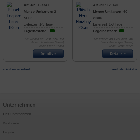
Art.-Nr.:
123340
Art.-Nr.:
125140
Menge Umkarton:
2
Menge Umkarton:
60
Stück
Stück
Lieferzeit: 1-3 Tage
Lieferzeit: 1-3 Tage
Lagerbestand:
Lagerbestand:
Sie können als Gast (bzw. mit
Sie können als Gast (bzw. mit
Ihrem derzeitigen Status)
Ihrem derzeitigen Status)
keine Preise sehen
keine Preise sehen
« vorheriger Artikel
nächster Artikel »
Unternehmen
Das Unternehmen
Werbeartikel
Logistik