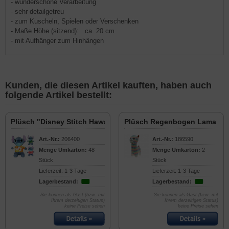
- wunderschöne Verarbeitung
- sehr detailgetreu
- zum Kuscheln, Spielen oder Verschenken
- Maße Höhe (sitzend): ca. 20 cm
- mit Aufhänger zum Hinhängen
Kunden, die diesen Artikel kauften, haben auch
folgende Artikel bestellt:
Plüsch "Disney Stitch Hawaii" 25cm
Plüsch Regenbogen Lama "G
Art.-Nr.:
206400
Art.-Nr.:
186590
Menge Umkarton:
48
Menge Umkarton:
2
Stück
Stück
Lieferzeit: 1-3 Tage
Lieferzeit: 1-3 Tage
Lagerbestand:
Lagerbestand:
Sie können als Gast (bzw. mit
Sie können als Gast (bzw. mit
Ihrem derzeitigen Status)
Ihrem derzeitigen Status)
keine Preise sehen
keine Preise sehen