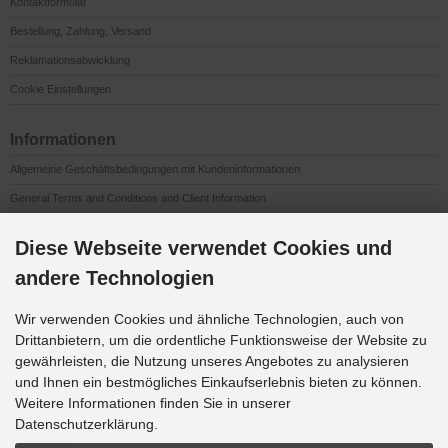
Kontaktformular
Bestellung, Zahlung, Versand
Reklamationsabwicklung
Cookie Einstellungen
Informationen
Allgemeine Geschäftsbedingungen mit Kundeninformationen
General Terms and Conditions and Client Information
Conditions Générales de Vente et Informations à l’Attention des Clients
Diese Webseite verwendet Cookies und
Impressum
andere Technologien
Datenschutzerklärung
Anfahrt
Wir verwenden Cookies und ähnliche Technologien, auch von
Drittanbietern, um die ordentliche Funktionsweise der Website zu
gewährleisten, die Nutzung unseres Angebotes zu analysieren
Downloads
und Ihnen ein bestmögliches Einkaufserlebnis bieten zu können.
K&G Werbeideen 2026
Weitere Informationen finden Sie in unserer
Datenschutzerklärung.
Messen