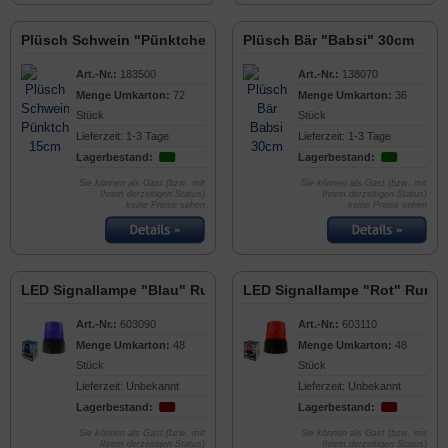
Plüsch Schwein "Pünktchen" 15cm
Plüsch Bär "Babsi" 30cm
Art.-Nr.:
183500
Art.-Nr.:
138070
Menge Umkarton:
72
Menge Umkarton:
36
Stück
Stück
Lieferzeit: 1-3 Tage
Lieferzeit: 1-3 Tage
Lagerbestand:
Lagerbestand:
Sie können als Gast (bzw. mit
Sie können als Gast (bzw. mit
Ihrem derzeitigen Status)
Ihrem derzeitigen Status)
keine Preise sehen
keine Preise sehen
LED Signallampe "Blau" Rundumlicht
LED Signallampe "Rot" Rundu
Art.-Nr.:
603090
Art.-Nr.:
603110
Menge Umkarton:
48
Menge Umkarton:
48
Stück
Stück
Lieferzeit: Unbekannt
Lieferzeit: Unbekannt
Lagerbestand:
Lagerbestand:
Sie können als Gast (bzw. mit
Sie können als Gast (bzw. mit
Ihrem derzeitigen Status)
Ihrem derzeitigen Status)