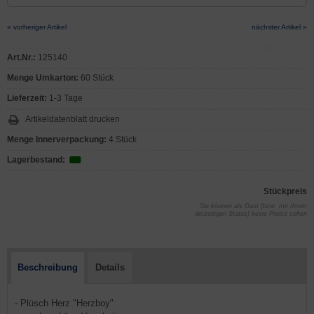
« vorheriger Artikel
nächster Artikel »
Art.Nr.:
125140
Menge Umkarton:
60 Stück
Lieferzeit:
1-3 Tage
Artikeldatenblatt drucken
Menge Innerverpackung:
4 Stück
Lagerbestand:
Stückpreis
Sie können als Gast (bzw. mit Ihrem
derzeitigen Status) keine Preise sehen
Beschreibung
Details
- Plüsch Herz "Herzboy"