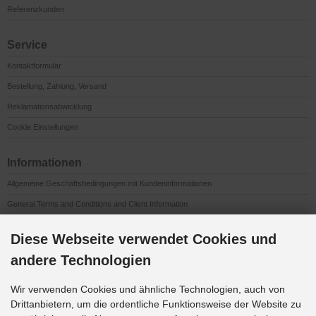
Referenzkunden
Service
Kontaktformular
Bestellung, Zahlung, Versand
Reklamationsabwicklung
Cookie Einstellungen
Informationen
Allgemeine Geschäftsbedingungen mit Kundeninformationen
General Terms and Conditions and Client Information
Conditions Générales de Vente et Informations à l’Attention des Clients
Diese Webseite verwendet Cookies und
Impressum
andere Technologien
Datenschutzerklärung
Anfahrt
Wir verwenden Cookies und ähnliche Technologien, auch von
Drittanbietern, um die ordentliche Funktionsweise der Website zu