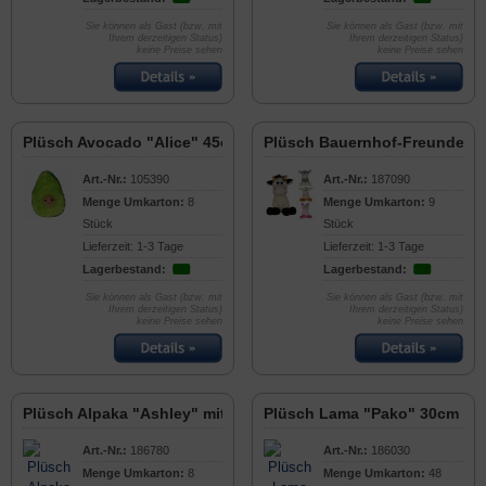
Sie können als Gast (bzw. mit
Sie können als Gast (bzw. mit
Ihrem derzeitigen Status)
Ihrem derzeitigen Status)
keine Preise sehen
keine Preise sehen
Plüsch Avocado "Alice" 45cm
Plüsch Bauernhof-Freunde 4
Art.-Nr.:
105390
Art.-Nr.:
187090
Menge Umkarton:
8
Menge Umkarton:
9
Stück
Stück
Lieferzeit: 1-3 Tage
Lieferzeit: 1-3 Tage
Lagerbestand:
Lagerbestand:
Sie können als Gast (bzw. mit
Sie können als Gast (bzw. mit
Ihrem derzeitigen Status)
Ihrem derzeitigen Status)
keine Preise sehen
keine Preise sehen
Plüsch Alpaka "Ashley" mit Schal 42cm
Plüsch Lama "Pako" 30cm
Art.-Nr.:
186780
Art.-Nr.:
186030
Menge Umkarton:
8
Menge Umkarton:
48