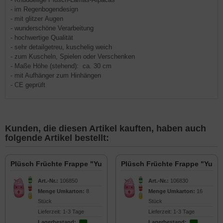
- im Regenbogendesign
- mit glitzer Augen
- wunderschöne Verarbeitung
- hochwertige Qualität
- sehr detailgetreu, kuschelig weich
- zum Kuscheln, Spielen oder Verschenken
- Maße Höhe (stehend): ca. 30 cm
- mit Aufhänger zum Hinhängen
- CE geprüft
Kunden, die diesen Artikel kauften, haben auch
folgende Artikel bestellt:
Plüsch Früchte Frappe "Yummy" mit Gesicht 45cm
Plüsch Früchte Frappe "Yumm
Art.-Nr.:
106850
Art.-Nr.:
106830
Menge Umkarton:
8
Menge Umkarton:
16
Stück
Stück
Lieferzeit: 1-3 Tage
Lieferzeit: 1-3 Tage
Lagerbestand:
Lagerbestand: