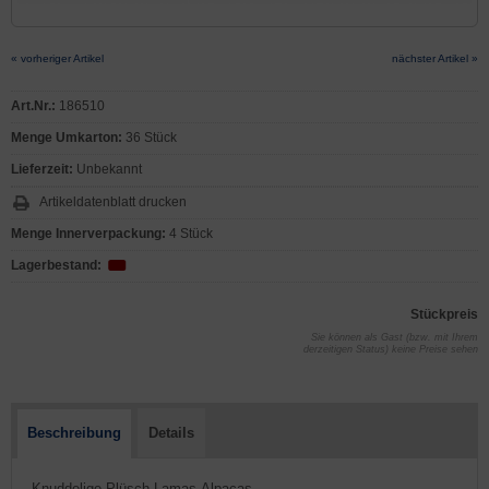
« vorheriger Artikel
nächster Artikel »
Art.Nr.:
186510
Menge Umkarton:
36 Stück
Lieferzeit:
Unbekannt
Artikeldatenblatt drucken
Menge Innerverpackung:
4 Stück
Lagerbestand:
Stückpreis
Sie können als Gast (bzw. mit Ihrem
derzeitigen Status) keine Preise sehen
Beschreibung
Details
- Knuddelige Plüsch-Lamas-Alpacas