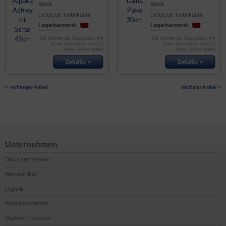
Stück
Stück
Lieferzeit: Unbekannt
Lieferzeit: Unbekannt
Lagerbestand:
Lagerbestand:
Sie können als Gast (bzw. mit
Sie können als Gast (bzw. mit
Ihrem derzeitigen Status)
Ihrem derzeitigen Status)
keine Preise sehen
keine Preise sehen
« vorheriger Artikel
nächster Artikel »
Unternehmen
Das Unternehmen
Werbeartikel
Logistik
Produktsicherheit
Marken / Lizenzen