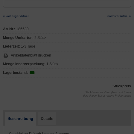
« vorheriger Artikel
nächster Artikel »
Art.Nr.:
186580
Menge Umkarton:
2 Stück
Lieferzeit:
1-3 Tage
Artikeldatenblatt drucken
Menge Innerverpackung:
1 Stück
Lagerbestand:
Stückpreis
Sie können als Gast (bzw. mit Ihrem
derzeitigen Status) keine Preise sehen
Beschreibung
Details
- Knuddelige Plüsch-Lamas-Alpacas