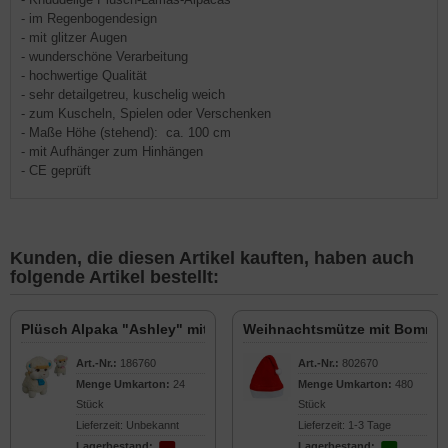
- im Regenbogendesign
- mit glitzer Augen
- wunderschöne Verarbeitung
- hochwertige Qualität
- sehr detailgetreu, kuschelig weich
- zum Kuscheln, Spielen oder Verschenken
- Maße Höhe (stehend): ca. 100 cm
- mit Aufhänger zum Hinhängen
- CE geprüft
Kunden, die diesen Artikel kauften, haben auch
folgende Artikel bestellt:
Plüsch Alpaka "Ashley" mit Schal 30cm
Weihnachtsmütze mit Bomme
Art.-Nr.:
186760
Art.-Nr.:
802670
Menge Umkarton:
24
Menge Umkarton:
480
Stück
Stück
Lieferzeit: Unbekannt
Lieferzeit: 1-3 Tage
Lagerbestand:
Lagerbestand: