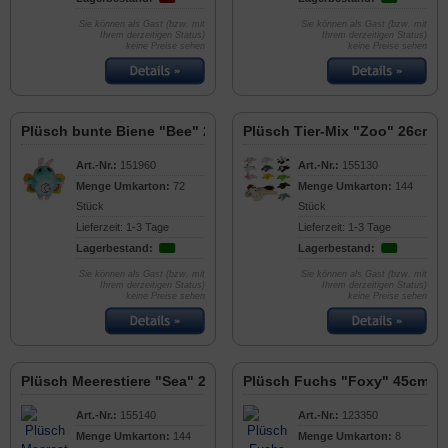
Sie können als Gast (bzw. mit
Sie können als Gast (bzw. mit
Ihrem derzeitigen Status)
Ihrem derzeitigen Status)
keine Preise sehen
keine Preise sehen
Plüsch bunte Biene "Bee" 28cm
Plüsch Tier-Mix "Zoo" 26cm
Art.-Nr.:
151960
Art.-Nr.:
155130
Menge Umkarton:
72
Menge Umkarton:
144
Stück
Stück
Lieferzeit: 1-3 Tage
Lieferzeit: 1-3 Tage
Lagerbestand:
Lagerbestand:
Sie können als Gast (bzw. mit
Sie können als Gast (bzw. mit
Ihrem derzeitigen Status)
Ihrem derzeitigen Status)
keine Preise sehen
keine Preise sehen
Plüsch Meerestiere "Sea" 24cm
Plüsch Fuchs "Foxy" 45cm
Art.-Nr.:
155140
Art.-Nr.:
123350
Menge Umkarton:
144
Menge Umkarton:
8