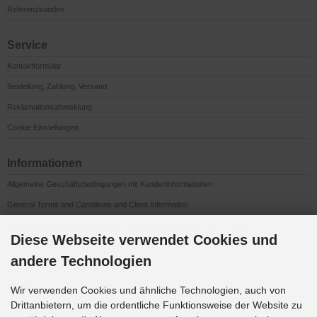
Referenzkunden
Service
Kontaktformular
Bestellung, Zahlung, Versand
Reklamationsabwicklung
Cookie Einstellungen
Informationen
Allgemeine Geschäftsbedingungen mit Kundeninformationen
General Terms and Conditions and Client Information
Conditions Générales de Vente et Informations à l’Attention des Clients
Diese Webseite verwendet Cookies und
Impressum
andere Technologien
Datenschutzerklärung
Anfahrt
Wir verwenden Cookies und ähnliche Technologien, auch von
Drittanbietern, um die ordentliche Funktionsweise der Website zu