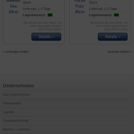
Stück
Stück
Lieferzeit: 1-3 Tage
Lieferzeit: 1-3 Tage
Lagerbestand:
Lagerbestand:
Sie können als Gast (bzw. mit
Sie können als Gast (bzw. mit
Ihrem derzeitigen Status)
Ihrem derzeitigen Status)
keine Preise sehen
keine Preise sehen
« vorheriger Artikel
nächster Artikel »
Unternehmen
Das Unternehmen
Werbeartikel
Logistik
Produktsicherheit
Marken / Lizenzen