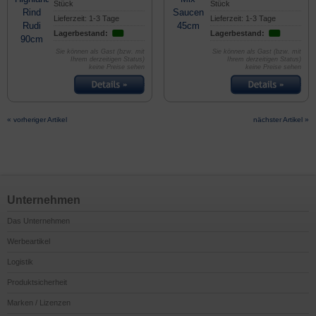
Stück
Stück
Lieferzeit: 1-3 Tage
Lieferzeit: 1-3 Tage
Lagerbestand:
Lagerbestand:
Sie können als Gast (bzw. mit
Sie können als Gast (bzw. mit
Ihrem derzeitigen Status)
Ihrem derzeitigen Status)
keine Preise sehen
keine Preise sehen
« vorheriger Artikel
nächster Artikel »
Unternehmen
Das Unternehmen
Werbeartikel
Logistik
Produktsicherheit
Marken / Lizenzen