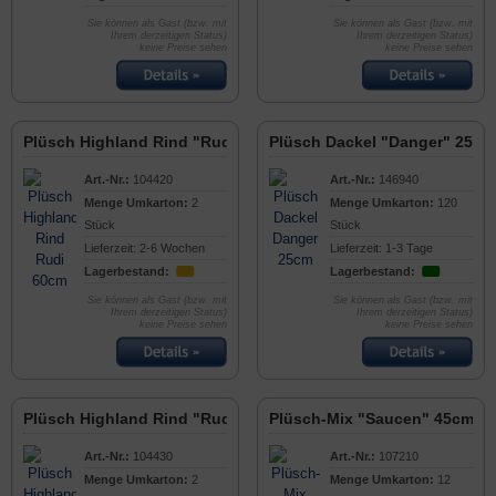
Sie können als Gast (bzw. mit
Sie können als Gast (bzw. mit
Ihrem derzeitigen Status)
Ihrem derzeitigen Status)
keine Preise sehen
keine Preise sehen
Plüsch Highland Rind "Rudi" 60cm
Plüsch Dackel "Danger" 25cm
Art.-Nr.:
104420
Art.-Nr.:
146940
Menge Umkarton:
2
Menge Umkarton:
120
Stück
Stück
Lieferzeit: 2-6 Wochen
Lieferzeit: 1-3 Tage
Lagerbestand:
Lagerbestand:
Sie können als Gast (bzw. mit
Sie können als Gast (bzw. mit
Ihrem derzeitigen Status)
Ihrem derzeitigen Status)
keine Preise sehen
keine Preise sehen
Plüsch Highland Rind "Rudi" 90cm
Plüsch-Mix "Saucen" 45cm
Art.-Nr.:
104430
Art.-Nr.:
107210
Menge Umkarton:
2
Menge Umkarton:
12