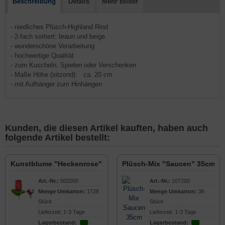
Beschreibung
Details
Mehr Bilder
- niedliches Plüsch-Highland Rind
- 2-fach sortiert: braun und beige
- wunderschöne Verarbeitung
- hochwertige Qualität
- zum Kuscheln, Spielen oder Verschenken
- Maße Höhe (sitzend): ca. 20 cm
- mit Aufhänger zum Hinhängen
Kunden, die diesen Artikel kauften, haben auch
folgende Artikel bestellt:
Kunstblume "Heckenrose" 26cm
Plüsch-Mix "Saucen" 35cm
Art.-Nr.:
502000
Art.-Nr.:
107200
Menge Umkarton:
1728
Menge Umkarton:
36
Stück
Stück
Lieferzeit: 1-3 Tage
Lieferzeit: 1-3 Tage
Lagerbestand:
Lagerbestand: