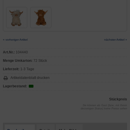
« vorheriger Artikel
nächster Artikel »
Art.Nr.:
104440
Menge Umkarton:
72 Stück
Lieferzeit:
1-3 Tage
Artikeldatenblatt drucken
Lagerbestand:
Stückpreis
Sie können als Gast (bzw. mit Ihrem
derzeitigen Status) keine Preise sehen