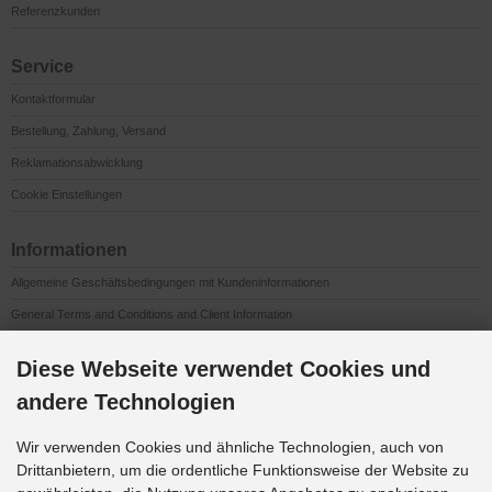
Referenzkunden
Service
Kontaktformular
Bestellung, Zahlung, Versand
Reklamationsabwicklung
Cookie Einstellungen
Informationen
Allgemeine Geschäftsbedingungen mit Kundeninformationen
General Terms and Conditions and Client Information
Conditions Générales de Vente et Informations à l’Attention des Clients
Diese Webseite verwendet Cookies und
Impressum
andere Technologien
Datenschutzerklärung
Anfahrt
Wir verwenden Cookies und ähnliche Technologien, auch von
Drittanbietern, um die ordentliche Funktionsweise der Website zu