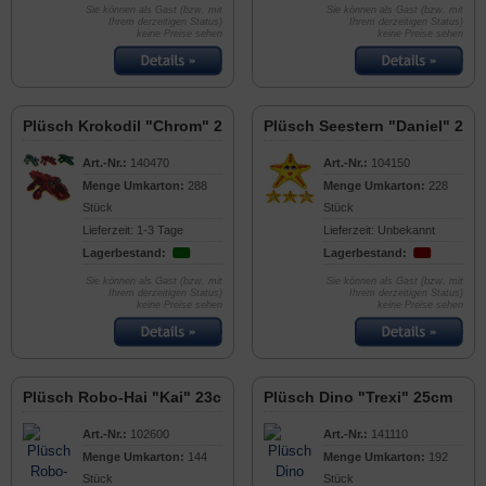
Sie können als Gast (bzw. mit
Sie können als Gast (bzw. mit
Ihrem derzeitigen Status)
Ihrem derzeitigen Status)
keine Preise sehen
keine Preise sehen
Plüsch Krokodil "Chrom" 20cm
Plüsch Seestern "Daniel" 20c
Art.-Nr.:
140470
Art.-Nr.:
104150
Menge Umkarton:
288
Menge Umkarton:
228
Stück
Stück
Lieferzeit: 1-3 Tage
Lieferzeit: Unbekannt
Lagerbestand:
Lagerbestand:
Sie können als Gast (bzw. mit
Sie können als Gast (bzw. mit
Ihrem derzeitigen Status)
Ihrem derzeitigen Status)
keine Preise sehen
keine Preise sehen
Plüsch Robo-Hai "Kai" 23cm
Plüsch Dino "Trexi" 25cm
Art.-Nr.:
102600
Art.-Nr.:
141110
Menge Umkarton:
144
Menge Umkarton:
192
Stück
Stück