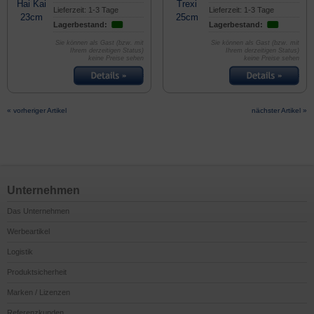
Lieferzeit: 1-3 Tage
Lieferzeit: 1-3 Tage
Lagerbestand:
Lagerbestand:
Sie können als Gast (bzw. mit
Sie können als Gast (bzw. mit
Ihrem derzeitigen Status)
Ihrem derzeitigen Status)
keine Preise sehen
keine Preise sehen
« vorheriger Artikel
nächster Artikel »
Unternehmen
Das Unternehmen
Werbeartikel
Logistik
Produktsicherheit
Marken / Lizenzen
Referenzkunden