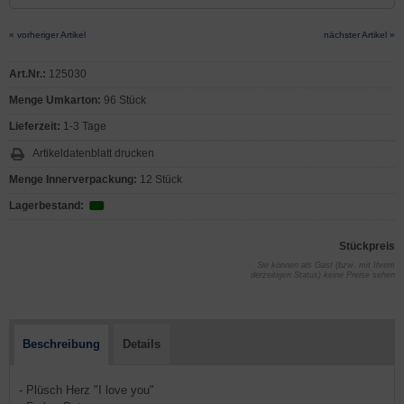
« vorheriger Artikel
nächster Artikel »
Art.Nr.:
125030
Menge Umkarton:
96 Stück
Lieferzeit:
1-3 Tage
Artikeldatenblatt drucken
Menge Innerverpackung:
12 Stück
Lagerbestand:
Stückpreis
Sie können als Gast (bzw. mit Ihrem
derzeitigen Status) keine Preise sehen
Beschreibung
Details
- Plüsch Herz "I love you"