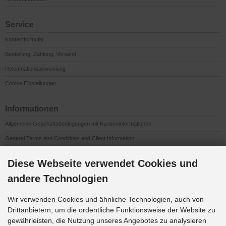
Service
Kontaktformular
Bestellung, Zahlung, Versand
Reklamationsabwicklung
Cookie Einstellungen
Informationen
Allgemeine Geschäftsbedingungen mit Kundeninformationen
General Terms and Conditions and Client Information
Conditions Générales de Vente et Informations à l’Attention des Clients
Diese Webseite verwendet Cookies und
Impressum
andere Technologien
Datenschutzerklärung
Anfahrt
Wir verwenden Cookies und ähnliche Technologien, auch von
Drittanbietern, um die ordentliche Funktionsweise der Website zu
gewährleisten, die Nutzung unseres Angebotes zu analysieren
Downloads