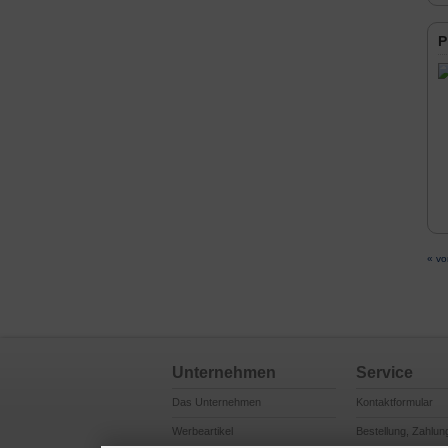
P
« vo
Unternehmen
Service
Das Unternehmen
Kontaktformular
Werbeartikel
Bestellung, Zahlun