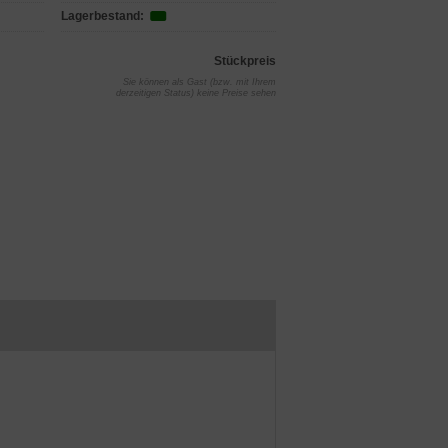
Lagerbestand:
Stückpreis
Sie können als Gast (bzw. mit Ihrem
derzeitigen Status) keine Preise sehen