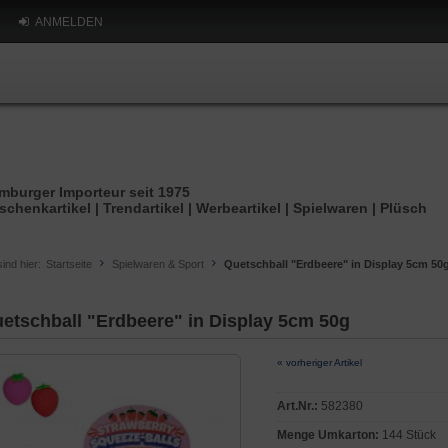
ANMELDEN
mburger Importeur seit 1975
schenkartikel | Trendartikel | Werbeartikel | Spielwaren | Plüsch
sind hier:
Startseite
Spielwaren & Sport
Quetschball "Erdbeere" in Display 5cm 50
etschball "Erdbeere" in Display 5cm 50g
« vorheriger Artikel
Art.Nr.:
582380
Menge Umkarton:
144 Stück