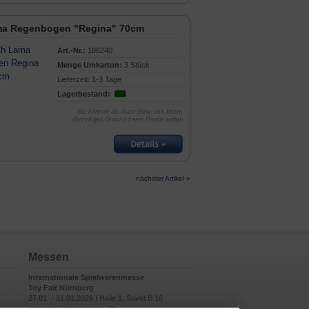
ma Regenbogen "Regina" 70cm
Art.-Nr.:
186240
Menge Umkarton:
3 Stück
Lieferzeit: 1-3 Tage
Lagerbestand:
Sie können als Gast (bzw. mit Ihrem
derzeitigen Status) keine Preise sehen
nächster Artikel »
Messen
Internationale Spielwarenmesse
Toy Fair Nürnberg
27.01. - 31.01.2026 | Halle 1, Stand B 16
www.spielwarenmesse.de