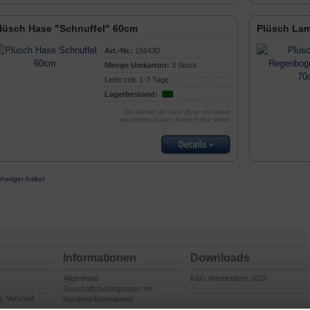
lüsch Hase "Schnuffel" 60cm
Plüsch La
Art.-Nr.:
156430
Menge Umkarton:
3 Stück
Lieferzeit: 1-3 Tage
Lagerbestand:
Sie können als Gast (bzw. mit Ihrem
derzeitigen Status) keine Preise sehen
rheriger Artikel
Informationen
Downloads
Allgemeine
K&G Werbeideen 2026
Geschäftsbedingungen mit
g, Versand
Kundeninformationen