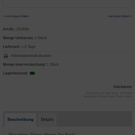
« vorheriger Artikel
nächster Artikel »
Art.Nr.:
202890
Menge Umkarton:
2 Stück
Lieferzeit:
1-3 Tage
Artikeldatenblatt drucken
Menge Innerverpackung:
1 Stück
Lagerbestand:
Stückpreis
Sie können als Gast (bzw. mit Ihrem
derzeitigen Status) keine Preise sehen
Beschreibung
Details
- Plüschfigur "Disney Winnie The Pooh"