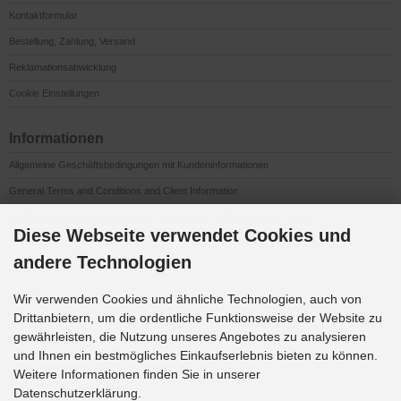
Kontaktformular
Bestellung, Zahlung, Versand
Reklamationsabwicklung
Cookie Einstellungen
Informationen
Allgemeine Geschäftsbedingungen mit Kundeninformationen
General Terms and Conditions and Client Information
Conditions Générales de Vente et Informations à l’Attention des Clients
Diese Webseite verwendet Cookies und
Impressum
andere Technologien
Datenschutzerklärung
Anfahrt
Wir verwenden Cookies und ähnliche Technologien, auch von
Drittanbietern, um die ordentliche Funktionsweise der Website zu
gewährleisten, die Nutzung unseres Angebotes zu analysieren
Downloads
und Ihnen ein bestmögliches Einkaufserlebnis bieten zu können.
K&G Werbeideen 2026
Weitere Informationen finden Sie in unserer
Datenschutzerklärung.