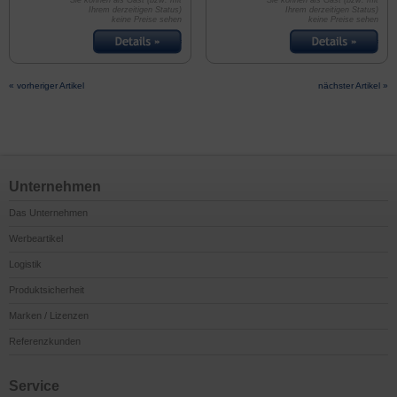
Sie können als Gast (bzw. mit
Sie können als Gast (bzw. mit
Ihrem derzeitigen Status)
Ihrem derzeitigen Status)
keine Preise sehen
keine Preise sehen
« vorheriger Artikel
nächster Artikel »
Unternehmen
Das Unternehmen
Werbeartikel
Logistik
Produktsicherheit
Marken / Lizenzen
Referenzkunden
Service