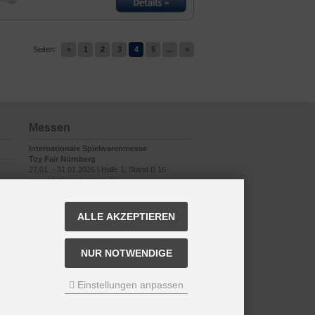
Seiten:
«
1
2
3
4
5
...
»
Messen
Internationale Spielwarenmesse
Toy Fair Nürnberg
27.01. - 31.01.2026 | Halle 1, Stand B 16
www.spielwarenmesse.de
ALLE AKZEPTIEREN
NUR NOTWENDIGE
Einstellungen anpassen