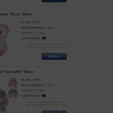
hwein "Rosa" 90cm
Art.-Nr.:
183780
Menge Umkarton:
1 Stück
Lieferzeit: 1-3 Tage
Lagerbestand:
Sie können als Gast (bzw. mit Ihrem
derzeitigen Status) keine Preise sehen
e "Schnuffel" 80cm
Art.-Nr.:
156450
Menge Umkarton:
1 Stück
Lieferzeit: 1-3 Tage
Lagerbestand:
Sie können als Gast (bzw. mit Ihrem
derzeitigen Status) keine Preise sehen