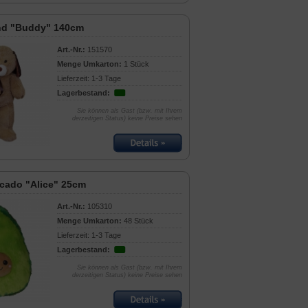
nd "Buddy" 140cm
Art.-Nr.:
151570
Menge Umkarton:
1 Stück
Lieferzeit: 1-3 Tage
Lagerbestand:
Sie können als Gast (bzw. mit Ihrem
derzeitigen Status) keine Preise sehen
cado "Alice" 25cm
Art.-Nr.:
105310
Menge Umkarton:
48 Stück
Lieferzeit: 1-3 Tage
Lagerbestand:
Sie können als Gast (bzw. mit Ihrem
derzeitigen Status) keine Preise sehen