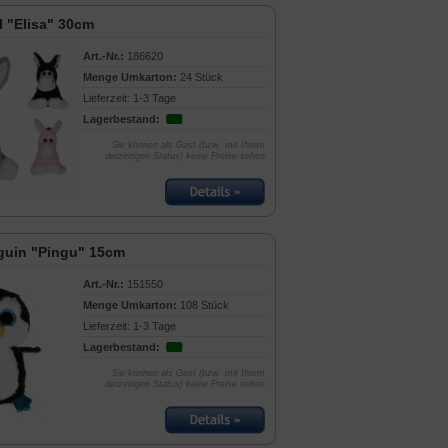
l "Elisa" 30cm
Art.-Nr.:
186620
Menge Umkarton:
24 Stück
Lieferzeit: 1-3 Tage
Lagerbestand:
Sie können als Gast (bzw. mit Ihrem
derzeitigen Status) keine Preise sehen
guin "Pingu" 15cm
Art.-Nr.:
151550
Menge Umkarton:
108 Stück
Lieferzeit: 1-3 Tage
Lagerbestand:
Sie können als Gast (bzw. mit Ihrem
derzeitigen Status) keine Preise sehen