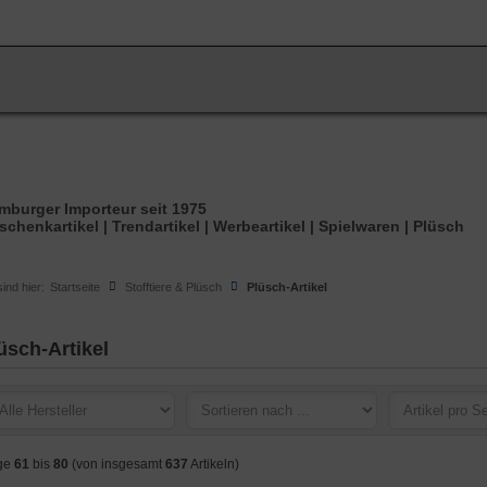
ANMELDEN
mburger Importeur seit 1975
schenkartikel | Trendartikel | Werbeartikel | Spielwaren | Plüsch
sind hier:
Startseite
Stofftiere & Plüsch
Plüsch-Artikel
üsch-Artikel
ge
61
bis
80
(von insgesamt
637
Artikeln)