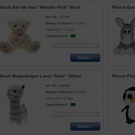
lüsch Bär mit Herz "Metallo-Pink" 60cm
Plüsch Ese
Art.-Nr.:
137340
Menge Umkarton:
3 Stück
Lieferzeit: 1-3 Tage
Lagerbestand:
Sie können als Gast (bzw. mit Ihrem
derzeitigen Status) keine Preise sehen
lüsch Regenbogen Lama "Gino" 100cm
Plüsch Pin
Art.-Nr.:
186580
Menge Umkarton:
2 Stück
Lieferzeit: 1-3 Tage
Lagerbestand:
Sie können als Gast (bzw. mit Ihrem
derzeitigen Status) keine Preise sehen