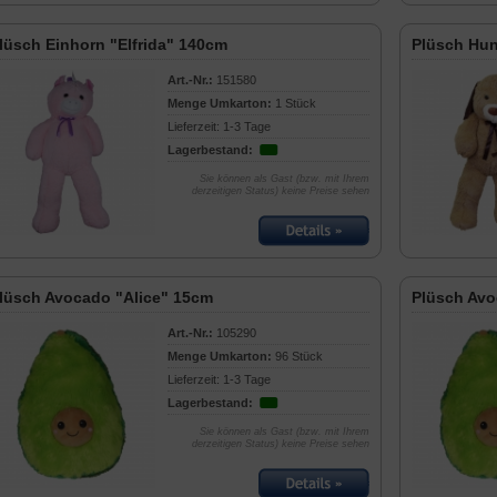
lüsch Einhorn "Elfrida" 140cm
Plüsch Hu
Art.-Nr.:
151580
Menge Umkarton:
1 Stück
Lieferzeit: 1-3 Tage
Lagerbestand:
Sie können als Gast (bzw. mit Ihrem
derzeitigen Status) keine Preise sehen
lüsch Avocado "Alice" 15cm
Plüsch Avo
Art.-Nr.:
105290
Menge Umkarton:
96 Stück
Lieferzeit: 1-3 Tage
Lagerbestand:
Sie können als Gast (bzw. mit Ihrem
derzeitigen Status) keine Preise sehen