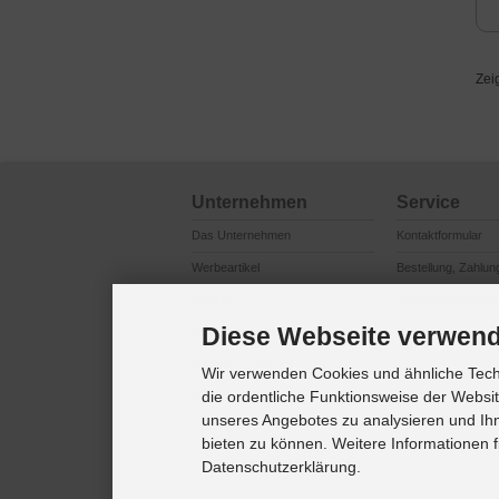
Zei
Unternehmen
Service
Das Unternehmen
Kontaktformular
Werbeartikel
Bestellung, Zahlun
Logistik
Reklamationsabwi
Diese Webseite verwend
Produktsicherheit
Cookie Einstellung
Marken / Lizenzen
Wir verwenden Cookies und ähnliche Techn
die ordentliche Funktionsweise der Websi
Referenzkunden
unseres Angebotes zu analysieren und Ihn
bieten zu können. Weitere Informationen f
Datenschutzerklärung.