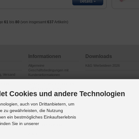
ge
61
bis
80
(von insgesamt
637
Artikeln)
Informationen
Downloads
Allgemeine
K&G Werbeideen 2026
Geschäftsbedingungen mit
g, Versand
Kundeninformationen
cklung
General Terms and Conditions
and Client Information
et Cookies und andere Technologien
en
Conditions Générales de Vente et
Informations à l’Attention des
ologien, auch von Drittanbietern, um
Clients
te zu gewährleisten, die Nutzung
Impressum
en ein bestmögliches Einkaufserlebnis
inden Sie in unserer
Datenschutzerklärung
Anfahrt