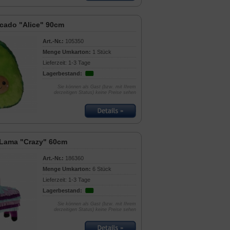
cado "Alice" 90cm
Art.-Nr.:
105350
Menge Umkarton:
1 Stück
Lieferzeit: 1-3 Tage
Lagerbestand:
Sie können als Gast (bzw. mit Ihrem
derzeitigen Status) keine Preise sehen
a Lama "Crazy" 60cm
Art.-Nr.:
186360
Menge Umkarton:
6 Stück
Lieferzeit: 1-3 Tage
Lagerbestand:
Sie können als Gast (bzw. mit Ihrem
derzeitigen Status) keine Preise sehen