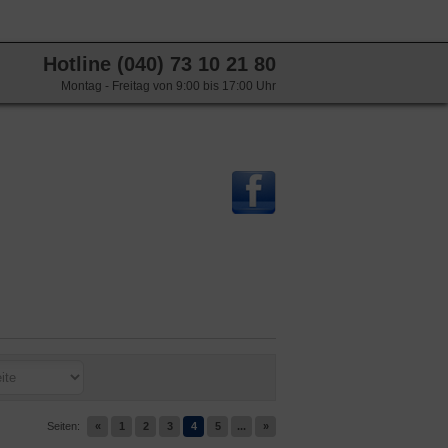
Hotline (040) 73 10 21 80
Montag - Freitag von 9:00 bis 17:00 Uhr
Seiten:
«
1
2
3
4
5
...
»