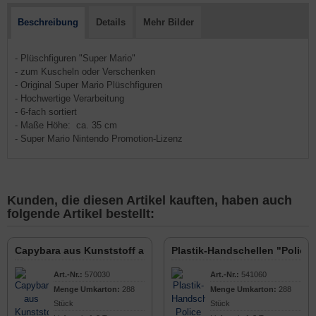
Beschreibung
Details
Mehr Bilder
- Plüschfiguren "Super Mario"
- zum Kuscheln oder Verschenken
- Original Super Mario Plüschfiguren
- Hochwertige Verarbeitung
- 6-fach sortiert
- Maße Höhe: ca. 35 cm
- Super Mario Nintendo Promotion-Lizenz
Kunden, die diesen Artikel kauften, haben auch
folgende Artikel bestellt:
Capybara aus Kunststoff an Schlüsselkette
Plastik-Handschellen "Police"
Art.-Nr.:
570030
Art.-Nr.:
541060
Menge Umkarton:
288
Menge Umkarton:
288
Stück
Stück