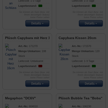
Lieferzeit: 1-3 Tage
Lieferzeit: 1-3 Tage
Lagerbestand:
Lagerbestand:
Sie können als Gast (bzw. mit
Sie können als Gast (bzw. mit
Ihrem derzeitigen Status)
Ihrem derzeitigen Status)
keine Preise sehen
keine Preise sehen
Plüsch Capybara mit Herz 16cm
Capybara Kissen 20cm
Art.-Nr.:
171270
Art.-Nr.:
171570
Menge Umkarton:
108
Menge Umkarton:
120
Stück
Stück
Lieferzeit: Unbekannt
Lieferzeit: 1-3 Tage
Lagerbestand:
Lagerbestand:
Sie können als Gast (bzw. mit
Sie können als Gast (bzw. mit
Ihrem derzeitigen Status)
Ihrem derzeitigen Status)
keine Preise sehen
keine Preise sehen
Megaphon "DC6V"
Plüsch Bubble Tea "Boba" S
Art.-Nr.:
604010
Art.-Nr.:
106230