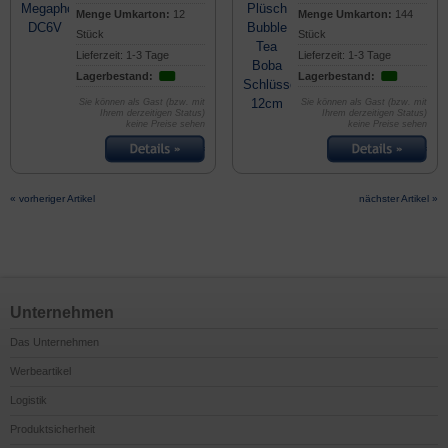
Menge Umkarton:
12
Menge Umkarton:
144
Stück
Stück
Lieferzeit: 1-3 Tage
Lieferzeit: 1-3 Tage
Lagerbestand:
Lagerbestand:
Sie können als Gast (bzw. mit
Sie können als Gast (bzw. mit
Ihrem derzeitigen Status)
Ihrem derzeitigen Status)
keine Preise sehen
keine Preise sehen
« vorheriger Artikel
nächster Artikel »
Unternehmen
Das Unternehmen
Werbeartikel
Logistik
Produktsicherheit