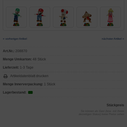
« vorheriger Artikel
nächster Artikel »
Art.Nr.:
208870
Menge Umkarton:
48 Stück
Lieferzeit:
1-3 Tage
Artikeldatenblatt drucken
Menge Innerverpackung:
1 Stück
Lagerbestand:
Stückpreis
Sie können als Gast (bzw. mit Ihrem
derzeitigen Status) keine Preise sehen