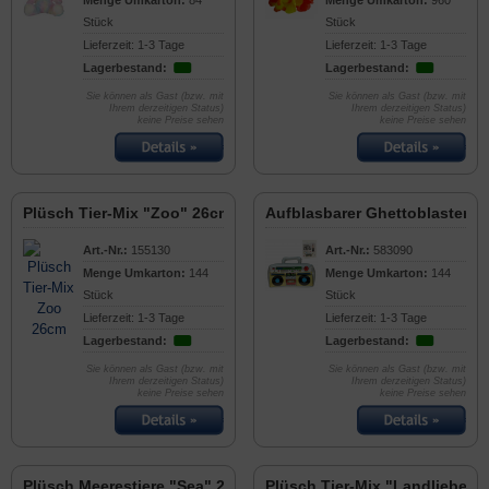
Menge Umkarton:
84
Menge Umkarton:
960
Stück
Stück
Lieferzeit: 1-3 Tage
Lieferzeit: 1-3 Tage
Lagerbestand:
Lagerbestand:
Sie können als Gast (bzw. mit
Sie können als Gast (bzw. mit
Ihrem derzeitigen Status)
Ihrem derzeitigen Status)
keine Preise sehen
keine Preise sehen
Plüsch Tier-Mix "Zoo" 26cm
Aufblasbarer Ghettoblaster 4
Art.-Nr.:
155130
Art.-Nr.:
583090
Menge Umkarton:
144
Menge Umkarton:
144
Stück
Stück
Lieferzeit: 1-3 Tage
Lieferzeit: 1-3 Tage
Lagerbestand:
Lagerbestand:
Sie können als Gast (bzw. mit
Sie können als Gast (bzw. mit
Ihrem derzeitigen Status)
Ihrem derzeitigen Status)
keine Preise sehen
keine Preise sehen
Plüsch Meerestiere "Sea" 24cm
Plüsch Tier-Mix "Landliebe" 