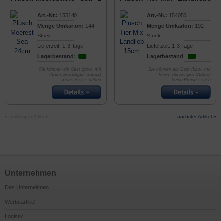
Art.-Nr.:
155140
Art.-Nr.:
154050
Menge Umkarton:
144
Menge Umkarton:
192
Stück
Stück
Lieferzeit: 1-3 Tage
Lieferzeit: 1-3 Tage
Lagerbestand:
Lagerbestand:
Sie können als Gast (bzw. mit
Sie können als Gast (bzw. mit
Ihrem derzeitigen Status)
Ihrem derzeitigen Status)
keine Preise sehen
keine Preise sehen
« vorheriger Artikel
nächster Artikel »
Unternehmen
Das Unternehmen
Werbeartikel
Logistik