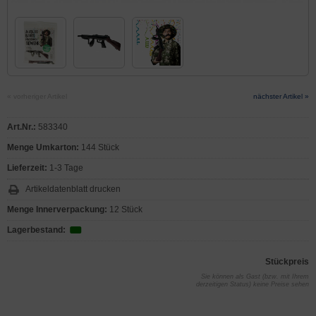
« vorheriger Artikel
nächster Artikel »
Art.Nr.:
583340
Menge Umkarton:
144 Stück
Lieferzeit:
1-3 Tage
Artikeldatenblatt drucken
Menge Innerverpackung:
12 Stück
Lagerbestand:
Stückpreis
Sie können als Gast (bzw. mit Ihrem
derzeitigen Status) keine Preise sehen