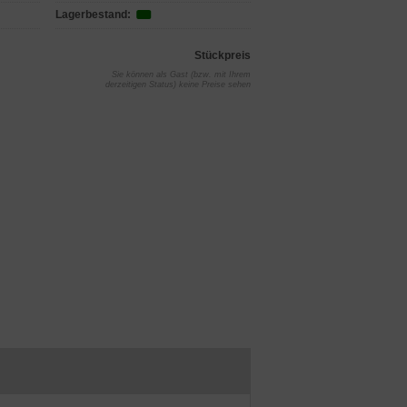
Lagerbestand:
Stückpreis
Sie können als Gast (bzw. mit Ihrem
derzeitigen Status) keine Preise sehen