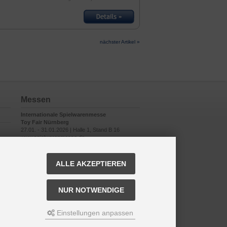
nächster Artikel »
Messen
Internationale Spielwarenmesse
Toy Fair Nürnberg
27.01. - 31.01.2026 | Halle 1, Stand B 16
www.spielwarenmesse.de
ALLE AKZEPTIEREN
NUR NOTWENDIGE
Einstellungen anpassen