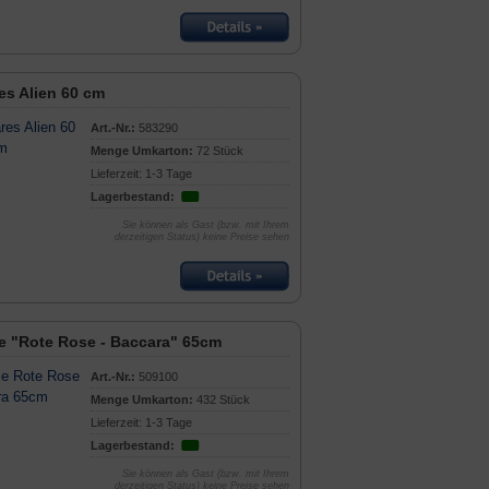
es Alien 60 cm
Art.-Nr.:
583290
Menge Umkarton:
72 Stück
Lieferzeit: 1-3 Tage
Lagerbestand:
Sie können als Gast (bzw. mit Ihrem
derzeitigen Status) keine Preise sehen
 "Rote Rose - Baccara" 65cm
Art.-Nr.:
509100
Menge Umkarton:
432 Stück
Lieferzeit: 1-3 Tage
Lagerbestand:
Sie können als Gast (bzw. mit Ihrem
derzeitigen Status) keine Preise sehen