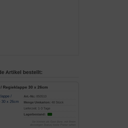
 Artikel bestellt:
 / Regieklappe 30 x 26cm
Art.-Nr.:
850510
Menge Umkarton:
48 Stück
Lieferzeit: 1-3 Tage
Lagerbestand:
Sie können als Gast (bzw. mit Ihrem
derzeitigen Status) keine Preise sehen