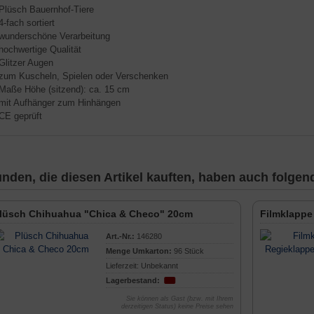
 Plüsch Bauernhof-Tiere
 4-fach sortiert
 wunderschöne Verarbeitung
 hochwertige Qualität
 Glitzer Augen
 zum Kuscheln, Spielen oder Verschenken
 Maße Höhe (sitzend): ca. 15 cm
 mit Aufhänger zum Hinhängen
 CE geprüft
nden, die diesen Artikel kauften, haben auch folgende
lüsch Chihuahua "Chica & Checo" 20cm
Filmklappe
Art.-Nr.:
146280
Menge Umkarton:
96 Stück
Lieferzeit: Unbekannt
Lagerbestand:
Sie können als Gast (bzw. mit Ihrem
derzeitigen Status) keine Preise sehen