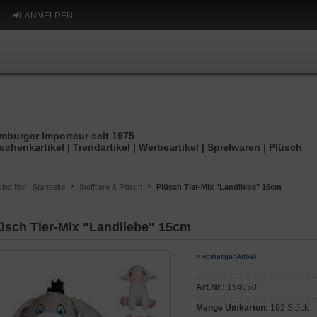
ANMELDEN
mburger Importeur seit 1975
schenkartikel | Trendartikel | Werbeartikel | Spielwaren | Plüsch
sind hier:
Startseite
Stofftiere & Plüsch
Plüsch Tier-Mix "Landliebe" 15cm
üsch Tier-Mix "Landliebe" 15cm
« vorheriger Artikel
Art.Nr.:
154050
Menge Umkarton:
192 Stück