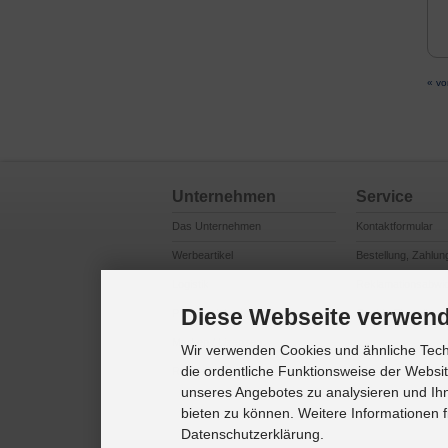
« vo
Unternehmen
Service
Das Unternehmen
Kontaktformular
Werbeartikel
Bestellung, Zahlun
Logistik
Reklamationsabwi
Diese Webseite verwend
Produktsicherheit
Cookie Einstellung
Marken / Lizenzen
Wir verwenden Cookies und ähnliche Techn
die ordentliche Funktionsweise der Websi
Referenzkunden
unseres Angebotes zu analysieren und Ihn
bieten zu können. Weitere Informationen f
Datenschutzerklärung.