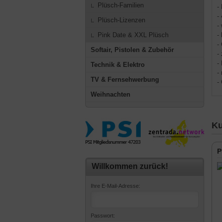
Plüsch-Familien
-
-
Plüsch-Lizenzen
-
Pink Date & XXL Plüsch
-
-
Softair, Pistolen & Zubehör
-
-
Technik & Elektro
-
TV & Fernsehwerbung
-
Weihnachten
Ku
P
Willkommen zurück!
Ihre E-Mail-Adresse:
Passwort: