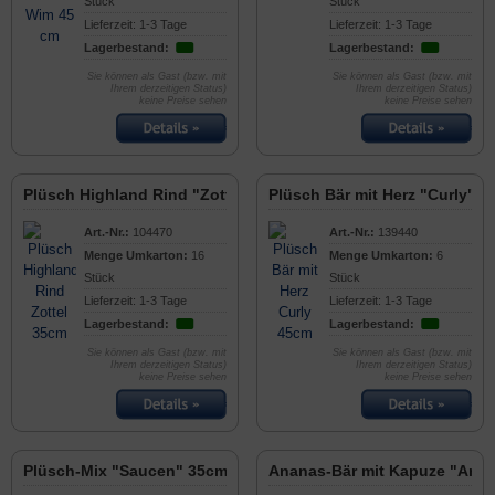
Stück
Stück
Lieferzeit: 1-3 Tage
Lieferzeit: 1-3 Tage
Lagerbestand:
Lagerbestand:
Sie können als Gast (bzw. mit
Sie können als Gast (bzw. mit
Ihrem derzeitigen Status)
Ihrem derzeitigen Status)
keine Preise sehen
keine Preise sehen
Plüsch Highland Rind "Zottel" 35cm
Plüsch Bär mit Herz "Curly" 
Art.-Nr.:
104470
Art.-Nr.:
139440
Menge Umkarton:
16
Menge Umkarton:
6
Stück
Stück
Lieferzeit: 1-3 Tage
Lieferzeit: 1-3 Tage
Lagerbestand:
Lagerbestand:
Sie können als Gast (bzw. mit
Sie können als Gast (bzw. mit
Ihrem derzeitigen Status)
Ihrem derzeitigen Status)
keine Preise sehen
keine Preise sehen
Plüsch-Mix "Saucen" 35cm
Ananas-Bär mit Kapuze "Anni