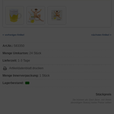
« vorheriger Artikel
nächster Artikel »
Art.Nr.:
583350
Menge Umkarton:
24 Stück
Lieferzeit:
1-3 Tage
Artikeldatenblatt drucken
Menge Innerverpackung:
1 Stück
Lagerbestand:
Stückpreis
Sie können als Gast (bzw. mit Ihrem
derzeitigen Status) keine Preise sehen