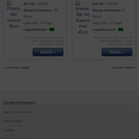
Art.-Nr.:
107200
Art.-Nr.:
139150
Menge Umkarton:
36
Menge Umkarton:
8
Stück
Stück
Lieferzeit: 1-3 Tage
Lieferzeit: 1-3 Tage
Lagerbestand:
Lagerbestand:
Sie können als Gast (bzw. mit
Sie können als Gast (bzw. mit
Ihrem derzeitigen Status)
Ihrem derzeitigen Status)
keine Preise sehen
keine Preise sehen
« vorheriger Artikel
nächster Artikel »
Unternehmen
Das Unternehmen
Werbeartikel
Logistik