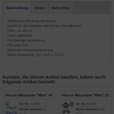
Beschreibung
Details
Mehr Bilder
- Aufblasbarer Bierkrug mit Henkel
- perfekt für die Grillparty oder für den Strandbesuch
- Höhe: ca. 40 cm
- Farbe: gelb/weiß
- Hochwertige Verarbeitung
- Phthalate-Frei
- bedruckte Verkaufsverpackung
- Maße Verpackung: 20 x 19,5 x 3,5 cm
Kunden, die diesen Artikel kauften, haben auch
folgende Artikel bestellt:
Plüsch Waschbär "Wim" 45 cm
Plüsch Waschbär "Wim" 25 c
Art.-Nr.:
141250
Art.-Nr.:
141210
Menge Umkarton:
6
Menge Umkarton:
40