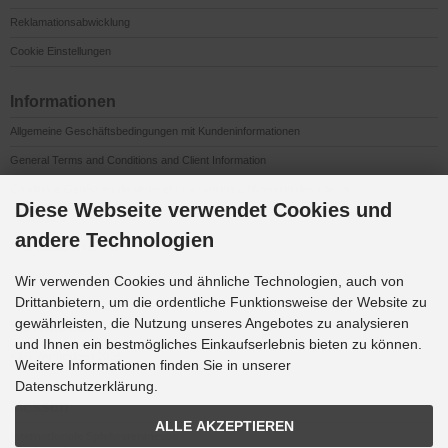
Reklamationsabwicklung
Cookie Einstellungen
Informationen
Allgemeine Geschäftsbedingungen mit Kundeninformationen
General Terms and Conditions and Client Information
Conditions Générales de Vente et Informations à l’Attention des Clients
Diese Webseite verwendet Cookies und
Impressum
andere Technologien
Datenschutzerklärung
Anfahrt
Wir verwenden Cookies und ähnliche Technologien, auch von
Drittanbietern, um die ordentliche Funktionsweise der Website zu
gewährleisten, die Nutzung unseres Angebotes zu analysieren
Downloads
und Ihnen ein bestmögliches Einkaufserlebnis bieten zu können.
K&G Werbeideen 2026
Weitere Informationen finden Sie in unserer
Datenschutzerklärung.
Messen
ALLE AKZEPTIEREN
Internationale Spielwarenmesse