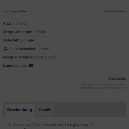
« vorheriger Artikel
nächster Artikel »
Art.Nr.:
549860
Menge Umkarton:
12 Stück
Lieferzeit:
1-3 Tage
Artikeldatenblatt drucken
Menge Innerverpackung:
1 Stück
Lagerbestand:
Stückpreis
Sie können als Gast (bzw. mit Ihrem
derzeitigen Status) keine Preise sehen
Beschreibung
Details
- Trinkspiel aus Holz inklusive vier Trinkgläser ca. 4cl