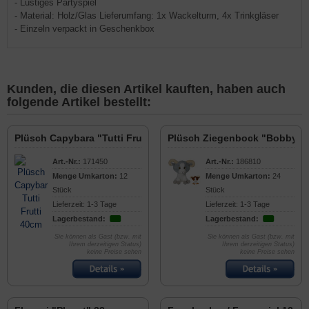
- Lustiges Partyspiel
- Material: Holz/Glas Lieferumfang: 1x Wackelturm, 4x Trinkgläser
- Einzeln verpackt in Geschenkbox
Kunden, die diesen Artikel kauften, haben auch
folgende Artikel bestellt:
Plüsch Capybara "Tutti Frutti" 40cm
Plüsch Ziegenbock "Bobby" 
Art.-Nr.:
171450
Art.-Nr.:
186810
Menge Umkarton:
12
Menge Umkarton:
24
Stück
Stück
Lieferzeit: 1-3 Tage
Lieferzeit: 1-3 Tage
Lagerbestand:
Lagerbestand:
Sie können als Gast (bzw. mit
Sie können als Gast (bzw. mit
Ihrem derzeitigen Status)
Ihrem derzeitigen Status)
keine Preise sehen
keine Preise sehen