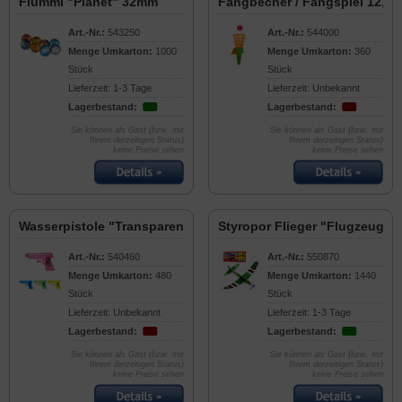
Flummi "Planet" 32mm
Fangbecher / Fangspiel 12,5
Art.-Nr.:
543250
Art.-Nr.:
544000
Menge Umkarton:
1000
Menge Umkarton:
360
Stück
Stück
Lieferzeit: 1-3 Tage
Lieferzeit: Unbekannt
Lagerbestand:
Lagerbestand:
Sie können als Gast (bzw. mit
Sie können als Gast (bzw. mit
Ihrem derzeitigen Status)
Ihrem derzeitigen Status)
keine Preise sehen
keine Preise sehen
Wasserpistole "Transparent Klassiker, klein" 10cm
Styropor Flieger "Flugzeug" 
Art.-Nr.:
540460
Art.-Nr.:
550870
Menge Umkarton:
480
Menge Umkarton:
1440
Stück
Stück
Lieferzeit: Unbekannt
Lieferzeit: 1-3 Tage
Lagerbestand:
Lagerbestand:
Sie können als Gast (bzw. mit
Sie können als Gast (bzw. mit
Ihrem derzeitigen Status)
Ihrem derzeitigen Status)
keine Preise sehen
keine Preise sehen