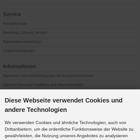
Service
Kontaktformular
Bestellung, Zahlung, Versand
Reklamationsabwicklung
Cookie Einstellungen
Informationen
Allgemeine Geschäftsbedingungen mit Kundeninformationen
General Terms and Conditions and Client Information
Conditions Générales de Vente et Informations à l’Attention des Clients
Diese Webseite verwendet Cookies und
Impressum
andere Technologien
Datenschutzerklärung
Anfahrt
Wir verwenden Cookies und ähnliche Technologien, auch von
Drittanbietern, um die ordentliche Funktionsweise der Website zu
gewährleisten, die Nutzung unseres Angebotes zu analysieren
Downloads