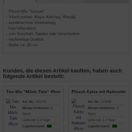
- Plüsch-Mix "Saucen"
- 3-fach sortiert: Mayo, Ketchup, Wasabi
- wunderschöne Verarbeitung
- kuschelig weich
- zum Kuscheln, Spielen oder Verschenken
- hochwertige Qualität
- Maße: ca. 50 cm
Kunden, die diesen Artikel kauften, haben auch
folgende Artikel bestellt:
Tier-Mix "Milch-Tüte" 45cm
Plüsch Katze mit Haikostüm 
Art.-Nr.:
107170
Art.-Nr.:
123490
Menge Umkarton:
6
Menge Umkarton:
3
Stück
Stück
Lieferzeit: 1-3 Tage
Lieferzeit: 1-3 Tage
Lagerbestand:
Lagerbestand: