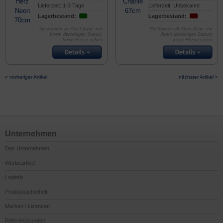
Lieferzeit: 1-3 Tage
Lieferzeit: Unbekannt
Lagerbestand:
Lagerbestand:
Sie können als Gast (bzw. mit
Sie können als Gast (bzw. mit
Ihrem derzeitigen Status)
Ihrem derzeitigen Status)
keine Preise sehen
keine Preise sehen
« vorheriger Artikel
nächster Artikel »
Unternehmen
Das Unternehmen
Werbeartikel
Logistik
Produktsicherheit
Marken / Lizenzen
Referenzkunden