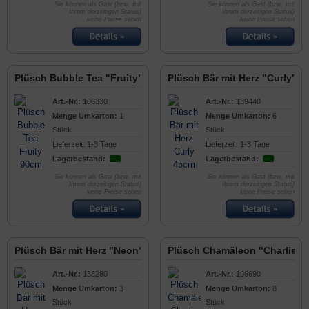
Sie können als Gast (bzw. mit
Sie können als Gast (bzw. mit
Ihrem derzeitigen Status)
Ihrem derzeitigen Status)
keine Preise sehen
keine Preise sehen
Plüsch Bubble Tea "Fruity" 90cm
Plüsch Bär mit Herz "Curly" 
Art.-Nr.:
106330
Art.-Nr.:
139440
Menge Umkarton:
1
Menge Umkarton:
6
Stück
Stück
Lieferzeit: 1-3 Tage
Lieferzeit: 1-3 Tage
Lagerbestand:
Lagerbestand:
Sie können als Gast (bzw. mit
Sie können als Gast (bzw. mit
Ihrem derzeitigen Status)
Ihrem derzeitigen Status)
keine Preise sehen
keine Preise sehen
Plüsch Bär mit Herz "Neon" 70cm
Plüsch Chamäleon "Charlie" 
Art.-Nr.:
138280
Art.-Nr.:
106690
Menge Umkarton:
3
Menge Umkarton:
8
Stück
Stück