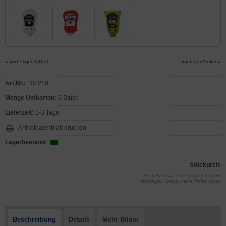
« vorheriger Artikel
nächster Artikel »
Art.Nr.:
107220
Menge Umkarton:
6 Stück
Lieferzeit:
1-3 Tage
Artikeldatenblatt drucken
Lagerbestand:
Stückpreis
Sie können als Gast (bzw. mit Ihrem
derzeitigen Status) keine Preise sehen
Beschreibung
Details
Mehr Bilder