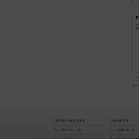
P
« vo
Unternehmen
Service
Das Unternehmen
Kontaktformular
Werbeartikel
Bestellung, Zahlun