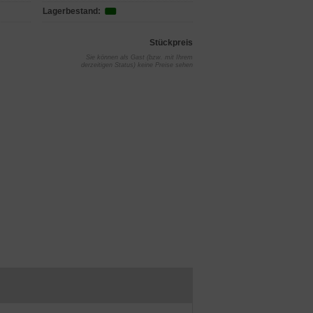
Lagerbestand:
Stückpreis
Sie können als Gast (bzw. mit Ihrem
derzeitigen Status) keine Preise sehen