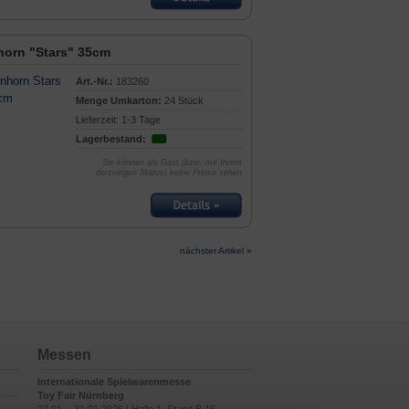
horn "Stars" 35cm
Art.-Nr.:
183260
Menge Umkarton:
24 Stück
Lieferzeit: 1-3 Tage
Lagerbestand:
Sie können als Gast (bzw. mit Ihrem
derzeitigen Status) keine Preise sehen
nächster Artikel »
Messen
Internationale Spielwarenmesse
Toy Fair Nürnberg