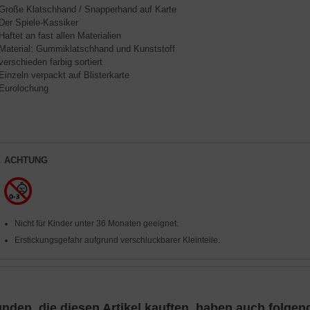
 Große Klatschhand / Snapperhand auf Karte
 Der Spiele-Kassiker
 Haftet an fast allen Materialien
 Material: Gummiklatschhand und Kunststoff
 verschieden farbig sortiert
 Einzeln verpackt auf Blisterkarte
 Eurolochung
ACHTUNG
Nicht für Kinder unter 36 Monaten geeignet.
Erstickungsgefahr aufgrund verschluckbarer Kleinteile.
nden, die diesen Artikel kauften, haben auch folgende