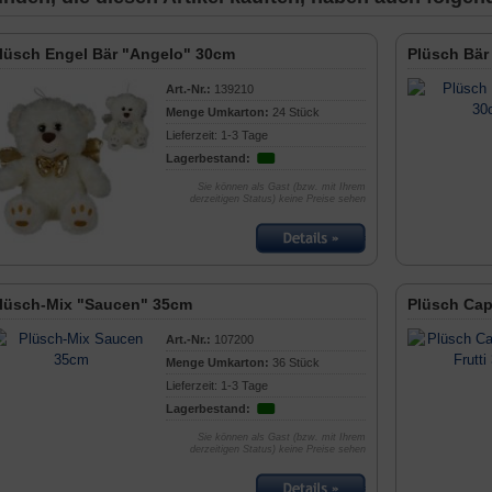
lüsch Engel Bär "Angelo" 30cm
Plüsch Bär
Art.-Nr.:
139210
Menge Umkarton:
24 Stück
Lieferzeit: 1-3 Tage
Lagerbestand:
Sie können als Gast (bzw. mit Ihrem
derzeitigen Status) keine Preise sehen
lüsch-Mix "Saucen" 35cm
Plüsch Capy
Art.-Nr.:
107200
Menge Umkarton:
36 Stück
Lieferzeit: 1-3 Tage
Lagerbestand:
Sie können als Gast (bzw. mit Ihrem
derzeitigen Status) keine Preise sehen