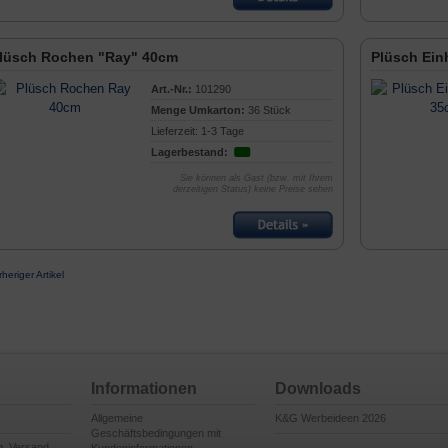
lüsch Rochen "Ray" 40cm
Plüsch Ein
Art.-Nr.:
101290
Menge Umkarton:
36 Stück
Lieferzeit: 1-3 Tage
Lagerbestand:
Sie können als Gast (bzw. mit Ihrem
derzeitigen Status) keine Preise sehen
rheriger Artikel
Informationen
Downloads
Allgemeine
K&G Werbeideen 2026
Geschäftsbedingungen mit
g, Versand