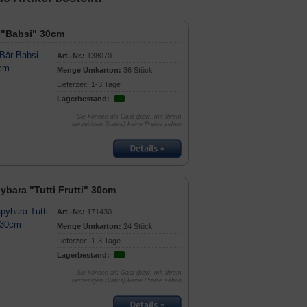
 "Babsi" 30cm
Art.-Nr.:
138070
Menge Umkarton:
36 Stück
Lieferzeit: 1-3 Tage
Lagerbestand:
Sie können als Gast (bzw. mit Ihrem
derzeitigen Status) keine Preise sehen
bara "Tutti Frutti" 30cm
Art.-Nr.:
171430
Menge Umkarton:
24 Stück
Lieferzeit: 1-3 Tage
Lagerbestand:
Sie können als Gast (bzw. mit Ihrem
derzeitigen Status) keine Preise sehen