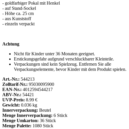
- goldfarbiger Pokal mit Henkel
- auf Stand-Sockel
- Höhe ca. 25 cm
- aus Kunststoff
- einzeln verpackt
Achtung
Nicht für Kinder unter 36 Monaten geeignet.
Erstickungsgefahr aufgrund verschluckbarer Kleinteile.
Verpackungen sind kein Spielzeug. Entfernen Sie alle
Verpackungselemente, bevor Kinder mit dem Produkt spielen.
Art.-Nr.:
544213
Zolltarif-Nr.:
95030095900
EAN-Nr.:
4012594544217
ABV-Nr.:
54421
UVP-Preis:
8.99 €
Gewicht:
0.036 kg
Innerverpackung:
Beutel
Menge Innerverpackung:
6 Stück
Menge Umkarton:
36 Stück
Menge Palette:
1080 Stück