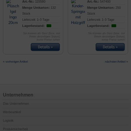
Art.-Nr.:
115580
Art.-Nr.:
547400
Menge Umkarton:
132
Menge Umkarton:
250
Stück
Stück
Lieferzeit: 1-3 Tage
Lieferzeit: 1-3 Tage
Lagerbestand:
Lagerbestand:
Sie können als Gast (bzw. mit
Sie können als Gast (bzw. mit
Ihrem derzeitigen Status)
Ihrem derzeitigen Status)
keine Preise sehen
keine Preise sehen
« vorheriger Artikel
nächster Artikel »
Unternehmen
Das Unternehmen
Werbeartikel
Logistik
Produktsicherheit