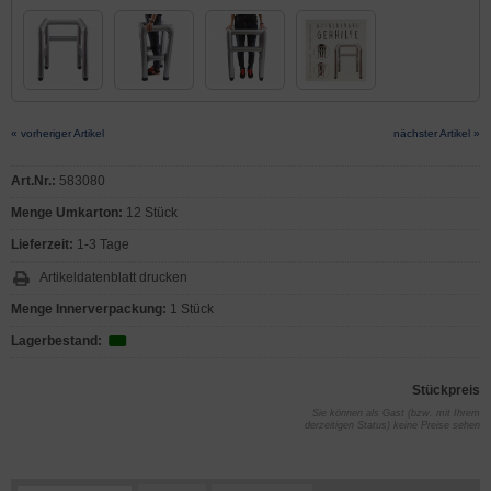
« vorheriger Artikel
nächster Artikel »
Art.Nr.:
583080
Menge Umkarton:
12 Stück
Lieferzeit:
1-3 Tage
Artikeldatenblatt drucken
Menge Innerverpackung:
1 Stück
Lagerbestand:
Stückpreis
Sie können als Gast (bzw. mit Ihrem
derzeitigen Status) keine Preise sehen