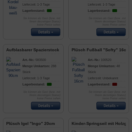
Lieferzeit: 1-3 Tage
Lieferzeit: 1-3 Tage
Lagerbestand:
Lagerbestand:
Sie können als Gast (bzw. mit
Sie können als Gast (bzw. mit
Ihrem derzeitigen Status)
Ihrem derzeitigen Status)
keine Preise sehen
keine Preise sehen
Aufblasbarer Spazierstock 90cm
Plüsch Fußball "Softy" 16cm
Art.-Nr.:
583500
Art.-Nr.:
100520
Menge Umkarton:
288
Menge Umkarton:
48
Stück
Stück
Lieferzeit: 1-3 Tage
Lieferzeit: Unbekannt
Lagerbestand:
Lagerbestand:
Sie können als Gast (bzw. mit
Sie können als Gast (bzw. mit
Ihrem derzeitigen Status)
Ihrem derzeitigen Status)
keine Preise sehen
keine Preise sehen
Plüsch Igel "Ingo" 20cm
Kinder-Springseil mit Holzgrif