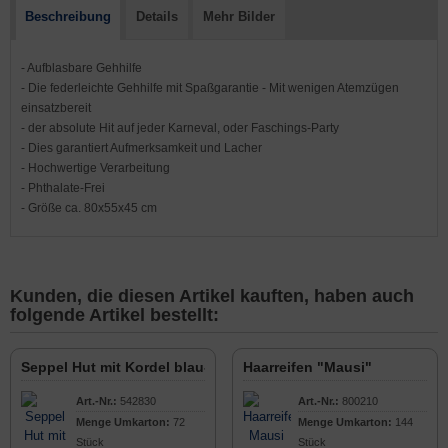
Beschreibung
Details
Mehr Bilder
- Aufblasbare Gehhilfe
-
Die federleichte Gehhilfe mit Spaßgarantie - Mit wenigen Atemzügen
einsatzbereit
-
der absolute Hit auf jeder Karneval, oder Faschings-Party
-
Dies garantiert Aufmerksamkeit und Lacher
- Hochwertige Verarbeitung
- Phthalate-Frei
- Größe ca. 80x55x45 cm
Kunden, die diesen Artikel kauften, haben auch
folgende Artikel bestellt:
Seppel Hut mit Kordel blau-weiß
Haarreifen "Mausi"
Art.-Nr.:
542830
Art.-Nr.:
800210
Menge Umkarton:
72
Menge Umkarton:
144
Stück
Stück