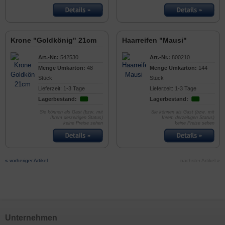
Krone "Goldkönig" 21cm
Haarreifen "Mausi"
Art.-Nr.:
542530
Art.-Nr.:
800210
Menge Umkarton:
48
Menge Umkarton:
144
Stück
Stück
Lieferzeit: 1-3 Tage
Lieferzeit: 1-3 Tage
Lagerbestand:
Lagerbestand:
Sie können als Gast (bzw. mit
Sie können als Gast (bzw. mit
Ihrem derzeitigen Status)
Ihrem derzeitigen Status)
keine Preise sehen
keine Preise sehen
« vorheriger Artikel
nächster Artikel »
Unternehmen