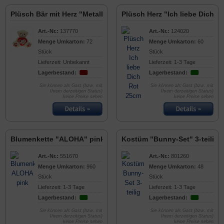
Plüsch Bär mit Herz "Metallo-Rot" 20cm
Plüsch Herz "Ich liebe Dich" 
Art.-Nr.:
137770
Art.-Nr.:
124020
Menge Umkarton:
72
Menge Umkarton:
60
Stück
Stück
Lieferzeit: Unbekannt
Lieferzeit: 1-3 Tage
Lagerbestand:
Lagerbestand:
Sie können als Gast (bzw. mit
Sie können als Gast (bzw. mit
Ihrem derzeitigen Status)
Ihrem derzeitigen Status)
keine Preise sehen
keine Preise sehen
Blumenkette "ALOHA" pink
Kostüm "Bunny-Set" 3-teilig
Art.-Nr.:
551670
Art.-Nr.:
801260
Menge Umkarton:
960
Menge Umkarton:
48
Stück
Stück
Lieferzeit: 1-3 Tage
Lieferzeit: 1-3 Tage
Lagerbestand:
Lagerbestand:
Sie können als Gast (bzw. mit
Sie können als Gast (bzw. mit
Ihrem derzeitigen Status)
Ihrem derzeitigen Status)
keine Preise sehen
keine Preise sehen