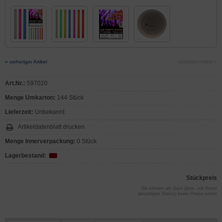
« vorheriger Artikel
nächster Artikel »
Art.Nr.:
597020
Menge Umkarton:
144 Stück
Lieferzeit:
Unbekannt
Artikeldatenblatt drucken
Menge Innerverpackung:
0 Stück
Lagerbestand:
Stückpreis
Sie können als Gast (bzw. mit Ihrem
derzeitigen Status) keine Preise sehen