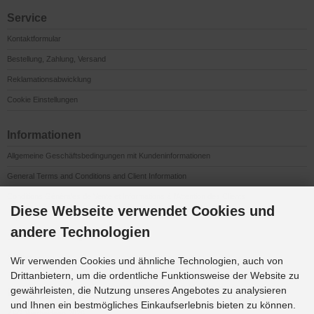
Service
Kontaktformular
Bestellung, Zahlung, Versand
Reklamationsabwicklung
Cookie Einstellungen
Informationen
Allgemeine Geschäftsbedingungen mit Kundeninformationen
General Terms and Conditions and Client Information
Conditions Générales de Vente et Informations à l’Attention des Clients
Diese Webseite verwendet Cookies und
Impressum
andere Technologien
Datenschutzerklärung
Anfahrt
Wir verwenden Cookies und ähnliche Technologien, auch von
Drittanbietern, um die ordentliche Funktionsweise der Website zu
gewährleisten, die Nutzung unseres Angebotes zu analysieren
Downloads
und Ihnen ein bestmögliches Einkaufserlebnis bieten zu können.
K&G Werbeideen 2026