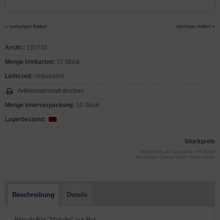
« vorheriger Artikel
nächster Artikel »
Art.Nr.:
137770
Menge Umkarton:
72 Stück
Lieferzeit:
Unbekannt
Artikeldatenblatt drucken
Menge Innerverpackung:
10 Stück
Lagerbestand:
Stückpreis
Sie können als Gast (bzw. mit Ihrem
derzeitigen Status) keine Preise sehen
Beschreibung
Details
- Plüsch Bär "Metallo" nur Rot