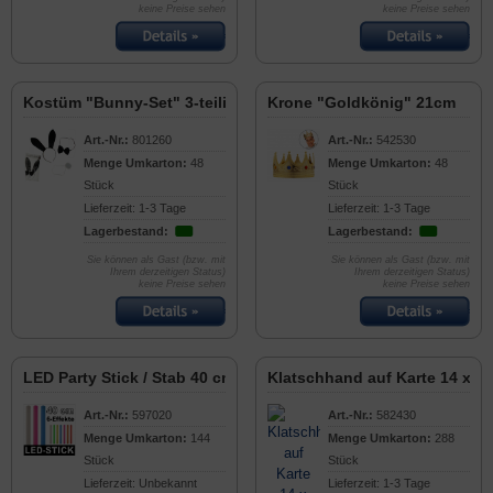
keine Preise sehen
keine Preise sehen
Kostüm "Bunny-Set" 3-teilig
Krone "Goldkönig" 21cm
Art.-Nr.:
801260
Art.-Nr.:
542530
Menge Umkarton:
48
Menge Umkarton:
48
Stück
Stück
Lieferzeit: 1-3 Tage
Lieferzeit: 1-3 Tage
Lagerbestand:
Lagerbestand:
Sie können als Gast (bzw. mit
Sie können als Gast (bzw. mit
Ihrem derzeitigen Status)
Ihrem derzeitigen Status)
keine Preise sehen
keine Preise sehen
LED Party Stick / Stab 40 cm - 6 Effekte
Klatschhand auf Karte 14 x 2
Art.-Nr.:
597020
Art.-Nr.:
582430
Menge Umkarton:
144
Menge Umkarton:
288
Stück
Stück
Lieferzeit: Unbekannt
Lieferzeit: 1-3 Tage