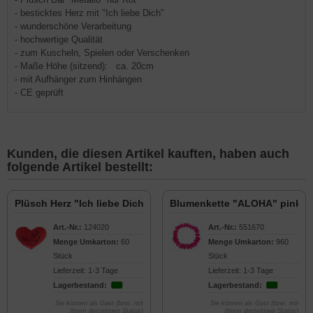
- besticktes Herz mit "Ich liebe Dich"
- wunderschöne Verarbeitung
- hochwertige Qualität
- zum Kuscheln, Spielen oder Verschenken
- Maße Höhe (sitzend): ca. 20cm
- mit Aufhänger zum Hinhängen
- CE geprüft
Kunden, die diesen Artikel kauften, haben auch
folgende Artikel bestellt:
Plüsch Herz "Ich liebe Dich" Rot 25cm
Blumenkette "ALOHA" pink
Art.-Nr.:
124020
Art.-Nr.:
551670
Menge Umkarton:
60
Menge Umkarton:
960
Stück
Stück
Lieferzeit: 1-3 Tage
Lieferzeit: 1-3 Tage
Lagerbestand:
Lagerbestand:
Sie können als Gast (bzw. mit
Sie können als Gast (bzw. mit
Ihrem derzeitigen Status)
Ihrem derzeitigen Status)