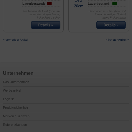
Lagerbestand:
Lagerbestand:
Sie können als Gast (bzw. mit
Sie können als Gast (bzw. mit
Ihrem derzeitigen Status)
Ihrem derzeitigen Status)
keine Preise sehen
keine Preise sehen
« vorheriger Artikel
nächster Artikel »
Unternehmen
Das Unternehmen
Werbeartikel
Logistik
Produktsicherheit
Marken / Lizenzen
Referenzkunden