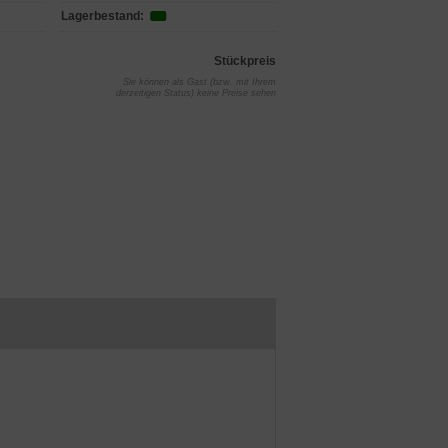
Lagerbestand:
Stückpreis
Sie können als Gast (bzw. mit Ihrem
derzeitigen Status) keine Preise sehen