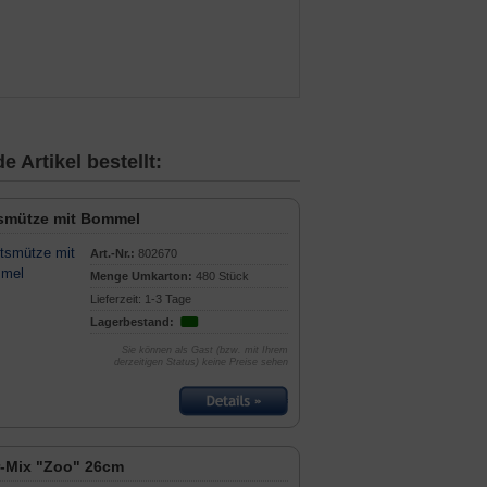
 Artikel bestellt:
smütze mit Bommel
Art.-Nr.:
802670
Menge Umkarton:
480 Stück
Lieferzeit: 1-3 Tage
Lagerbestand:
Sie können als Gast (bzw. mit Ihrem
derzeitigen Status) keine Preise sehen
r-Mix "Zoo" 26cm