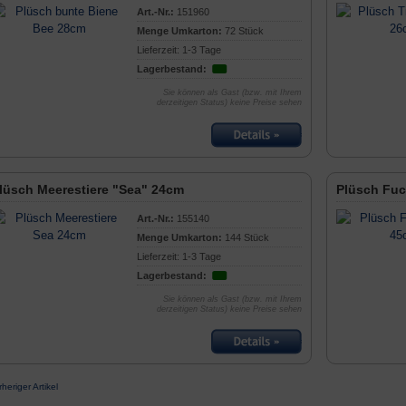
Art.-Nr.:
151960
Menge Umkarton:
72 Stück
Lieferzeit: 1-3 Tage
Lagerbestand:
Sie können als Gast (bzw. mit Ihrem
derzeitigen Status) keine Preise sehen
lüsch Meerestiere "Sea" 24cm
Plüsch Fuc
Art.-Nr.:
155140
Menge Umkarton:
144 Stück
Lieferzeit: 1-3 Tage
Lagerbestand:
Sie können als Gast (bzw. mit Ihrem
derzeitigen Status) keine Preise sehen
rheriger Artikel