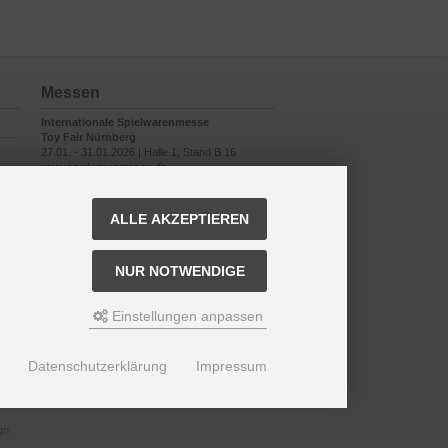
Messen
Internationale Spielwarenmesse
Toy Fair Nürnberg
27.01. - 31.01.2026 | Halle 1, Stand B 16
www.spielwarenmesse.de
ALLE AKZEPTIEREN
NUR NOTWENDIGE
Einstellungen anpassen
Datenschutzerklärung
Impressum
gn