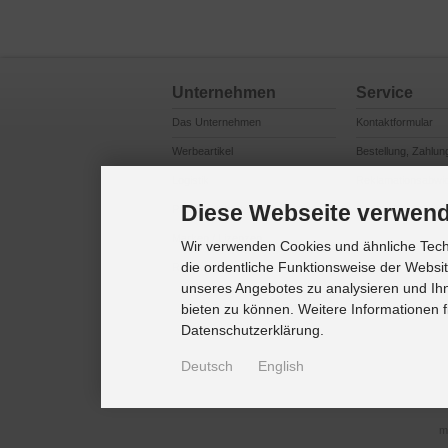
Unternehmen
Service
Das Unternehmen
Kontaktformular
Werbeartikel
Bestellung, Zahlun
Logistik
Reklamationsabwi
Diese Webseite verwend
Produktsicherheit
Cookie Einstellung
Marken / Lizenzen
Wir verwenden Cookies und ähnliche Techn
die ordentliche Funktionsweise der Websi
Referenzkunden
unseres Angebotes zu analysieren und Ihn
bieten zu können. Weitere Informationen f
Datenschutzerklärung.
Deutsch
English
m