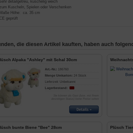
 sehr detailgetreu, kuschelig weich
 zum Kuscheln, Spielen oder Verschenken
 Maße Höhe: ca. 35 cm
 CE geprüft
nden, die diesen Artikel kauften, haben auch folgende
lüsch Alpaka "Ashley" mit Schal 30cm
Weihnacht
Art.-Nr.:
186760
Menge Umkarton:
24 Stück
Lieferzeit: Unbekannt
Lagerbestand:
Sie können als Gast (bzw. mit Ihrem
derzeitigen Status) keine Preise sehen
lüsch bunte Biene "Bee" 28cm
Plüsch Tie