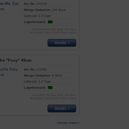
Art.-Nr.:
155130
Menge Umkarton:
144 Stück
Lieferzeit: 1-3 Tage
Lagerbestand:
Sie können als Gast (bzw. mit Ihrem
derzeitigen Status) keine Preise sehen
hs "Foxy" 45cm
Art.-Nr.:
123350
Menge Umkarton:
8 Stück
Lieferzeit: 1-3 Tage
Lagerbestand:
Sie können als Gast (bzw. mit Ihrem
derzeitigen Status) keine Preise sehen
nächster Artikel »