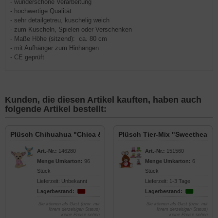
- wunderschöne Verarbeitung
- hochwertige Qualität
- sehr detailgetreu, kuschelig weich
- zum Kuscheln, Spielen oder Verschenken
- Maße Höhe (sitzend): ca. 80 cm
- mit Aufhänger zum Hinhängen
- CE geprüft
Kunden, die diesen Artikel kauften, haben auch
folgende Artikel bestellt:
Plüsch Chihuahua "Chica & Checo" 20cm
Plüsch Tier-Mix "Sweetheart"
Art.-Nr.:
146280
Art.-Nr.:
151560
Menge Umkarton:
96
Menge Umkarton:
6
Stück
Stück
Lieferzeit: Unbekannt
Lieferzeit: 1-3 Tage
Lagerbestand:
Lagerbestand:
Sie können als Gast (bzw. mit
Sie können als Gast (bzw. mit
Ihrem derzeitigen Status)
Ihrem derzeitigen Status)
keine Preise sehen
keine Preise sehen