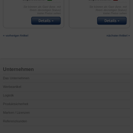
Sie können als Gast (bzw. mit
Sie können als Gast (bzw. mit
Ihrem derzeitigen Status)
Ihrem derzeitigen Status)
keine Preise sehen
keine Preise sehen
« vorheriger Artikel
nächster Artikel »
Unternehmen
Das Unternehmen
Werbeartikel
Logistik
Produktsicherheit
Marken / Lizenzen
Referenzkunden