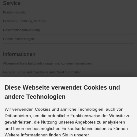
Service
Kontaktformular
Bestellung, Zahlung, Versand
Reklamationsabwicklung
Cookie Einstellungen
Informationen
Allgemeine Geschäftsbedingungen mit Kundeninformationen
General Terms and Conditions and Client Information
Conditions Générales de Vente et Informations à l’Attention des Clients
Diese Webseite verwendet Cookies und
Impressum
andere Technologien
Datenschutzerklärung
Anfahrt
Wir verwenden Cookies und ähnliche Technologien, auch von
Drittanbietern, um die ordentliche Funktionsweise der Website zu
gewährleisten, die Nutzung unseres Angebotes zu analysieren
Downloads
und Ihnen ein bestmögliches Einkaufserlebnis bieten zu können.
K&G Werbeideen 2026
Weitere Informationen finden Sie in unserer