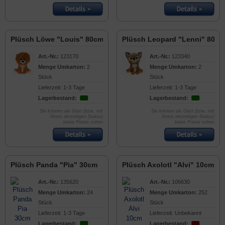
Plüsch Löwe "Louis" 80cm
Plüsch Leopard "Lenni" 80cm
Art.-Nr.:
123170
Art.-Nr.:
123340
Menge Umkarton:
2
Menge Umkarton:
2
Stück
Stück
Lieferzeit: 1-3 Tage
Lieferzeit: 1-3 Tage
Lagerbestand:
Lagerbestand:
Sie können als Gast (bzw. mit
Sie können als Gast (bzw. mit
Ihrem derzeitigen Status)
Ihrem derzeitigen Status)
keine Preise sehen
keine Preise sehen
Plüsch Panda "Pia" 30cm
Plüsch Axolotl "Alvi" 10cm
Art.-Nr.:
135620
Art.-Nr.:
106630
Menge Umkarton:
24
Menge Umkarton:
252
Stück
Stück
Lieferzeit: 1-3 Tage
Lieferzeit: Unbekannt
Lagerbestand:
Lagerbestand: