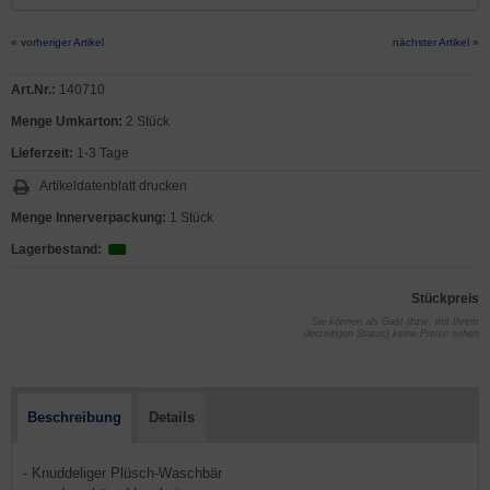
« vorheriger Artikel
nächster Artikel »
Art.Nr.:
140710
Menge Umkarton:
2 Stück
Lieferzeit:
1-3 Tage
Artikeldatenblatt drucken
Menge Innerverpackung:
1 Stück
Lagerbestand:
Stückpreis
Sie können als Gast (bzw. mit Ihrem
derzeitigen Status) keine Preise sehen
Beschreibung
Details
- Knuddeliger Plüsch-Waschbär