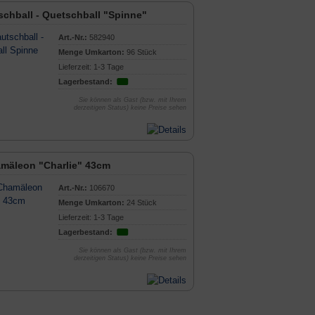
chball - Quetschball "Spinne"
Art.-Nr.:
582940
Menge Umkarton:
96 Stück
Lieferzeit: 1-3 Tage
Lagerbestand:
Sie können als Gast (bzw. mit Ihrem
derzeitigen Status) keine Preise sehen
mäleon "Charlie" 43cm
Art.-Nr.:
106670
Menge Umkarton:
24 Stück
Lieferzeit: 1-3 Tage
Lagerbestand:
Sie können als Gast (bzw. mit Ihrem
derzeitigen Status) keine Preise sehen