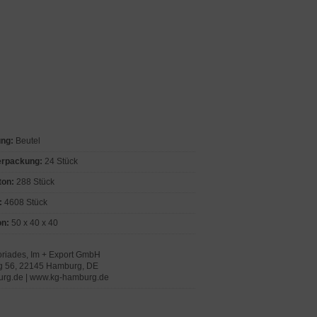
ung:
Beutel
erpackung:
24 Stück
ton:
288 Stück
:
4608 Stück
n:
50 x 40 x 40
oriades, Im + Export GmbH
g 56, 22145 Hamburg, DE
rg.de | www.kg-hamburg.de