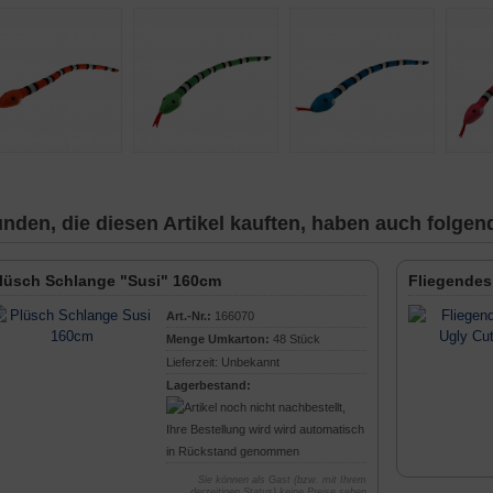
nden, die diesen Artikel kauften, haben auch folgende
lüsch Schlange "Susi" 160cm
Fliegendes
Art.-Nr.:
166070
Menge Umkarton:
48 Stück
Lieferzeit: Unbekannt
Lagerbestand:
Sie können als Gast (bzw. mit Ihrem
derzeitigen Status) keine Preise sehen