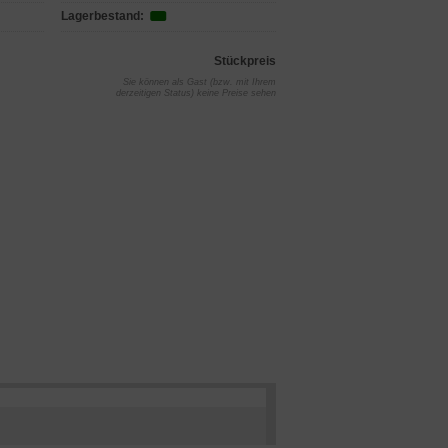
Lagerbestand:
Stückpreis
Sie können als Gast (bzw. mit Ihrem
derzeitigen Status) keine Preise sehen