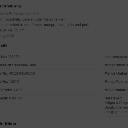
schreibung
lüsch Schlange gestreift
um Kuscheln, Spielen oder Verschenken
-fach sortiert in den Faben: orange, blau, grün und pink
aße: ca. 50 cm
E geprüft
ails
-Nr.:
166150
Innerverpack
tarif-Nr.:
95030041000
Menge Innerv
-Nr.:
4012594166150
Menge Umkar
-Nr.:
16615
Menge Palette
-Preis:
3.49 €
Maße Umkarto
icht:
0.027 kg
Hersteller:
Krüger & Greg
Bargkoppelwe
info@kg-hambu
hr Bilder