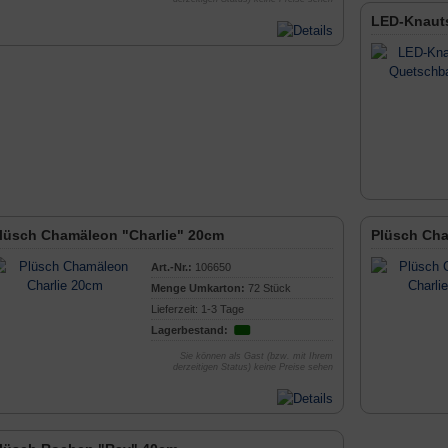
LED-Knauts
lüsch Chamäleon "Charlie" 20cm
Plüsch Cha
Art.-Nr.:
106650
Menge Umkarton:
72 Stück
Lieferzeit: 1-3 Tage
Lagerbestand:
Sie können als Gast (bzw. mit Ihrem
derzeitigen Status) keine Preise sehen