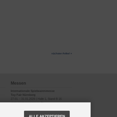
nächster Artikel »
Messen
Internationale Spielwarenmesse
Toy Fair Nürnberg
27.01. - 31.01.2026 | Halle 1, Stand B 16
www.spielwarenmesse.de
ALLE AKZEPTIEREN