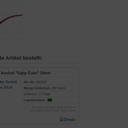
 Artikel bestellt:
 Axolotl "Ugly Cute" 10cm
Art.-Nr.:
582410
Menge Umkarton:
288 Stück
Lieferzeit: 1-3 Tage
Lagerbestand:
Sie können als Gast (bzw. mit Ihrem
derzeitigen Status) keine Preise sehen