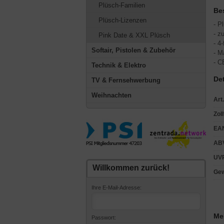
Plüsch-Familien
Be
Plüsch-Lizenzen
- P
- z
Pink Date & XXL Plüsch
- 4
Softair, Pistolen & Zubehör
- M
- C
Technik & Elektro
Det
TV & Fernsehwerbung
Weihnachten
Art.
Zoll
EAN
ABV
UVP
Willkommen zurück!
Gew
Ihre E-Mail-Adresse:
Me
Passwort: