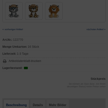
« vorheriger Artikel
nächster Artikel »
Art.Nr.:
122770
Menge Umkarton:
16 Stück
Lieferzeit:
1-3 Tage
Artikeldatenblatt drucken
Lagerbestand:
Stückpreis
Sie können als Gast (bzw. mit Ihrem
derzeitigen Status) keine Preise sehen
Beschreibung
Details
Mehr Bilder