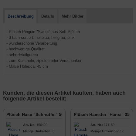
Beschreibung
Details
Mehr Bilder
- Plüsch Pinguin "Sweet" aus Soft Plüsch
- 3-fach sortiert: hellblau, hellgrau, pink
- wunderschöne Verarbeitung
- hochwertige Qualität
- sehr detailgetreu
- zum Kuscheln, Spielen oder Verschenken
- Maße Höhe:ca. 45 cm
Kunden, die diesen Artikel kauften, haben auch
folgende Artikel bestellt:
Plüsch Hase "Schnuffel" 50cm
Plüsch Hamster "Hansi" 35cm
Art.-Nr.:
156420
Art.-Nr.:
171150
Menge Umkarton:
6
Menge Umkarton:
12