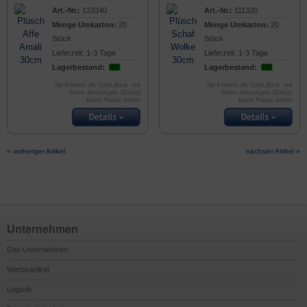
Art.-Nr.:
133340
Art.-Nr.:
111320
Menge Umkarton:
20
Menge Umkarton:
20
Stück
Stück
Lieferzeit: 1-3 Tage
Lieferzeit: 1-3 Tage
Lagerbestand:
Lagerbestand:
Sie können als Gast (bzw. mit
Sie können als Gast (bzw. mit
Ihrem derzeitigen Status)
Ihrem derzeitigen Status)
keine Preise sehen
keine Preise sehen
« vorheriger Artikel
nächster Artikel »
Unternehmen
Das Unternehmen
Werbeartikel
Logistik