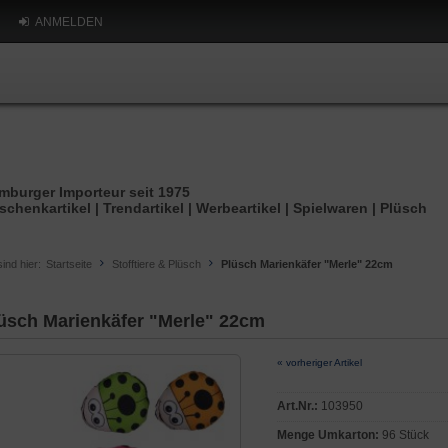
ANMELDEN
mburger Importeur seit 1975
schenkartikel | Trendartikel | Werbeartikel | Spielwaren | Plüsch
sind hier:
Startseite
Stofftiere & Plüsch
Plüsch Marienkäfer "Merle" 22cm
üsch Marienkäfer "Merle" 22cm
« vorheriger Artikel
Art.Nr.:
103950
Menge Umkarton:
96 Stück