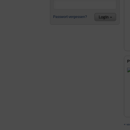
Passwort vergessen?
P
« vo