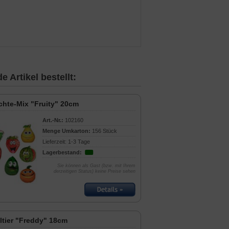
 Artikel bestellt:
chte-Mix "Fruity" 20cm
Art.-Nr.:
102160
Menge Umkarton:
156 Stück
Lieferzeit: 1-3 Tage
Lagerbestand:
Sie können als Gast (bzw. mit Ihrem
derzeitigen Status) keine Preise sehen
ltier "Freddy" 18cm