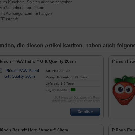
 zum Kuscheln, Spielen oder Verschenken
 Maße stehend: ca. 22 cm
 mit Aufhänger zum Hinhängen
 CE geprüft
nden, die diesen Artikel kauften, haben auch folgende
lüsch "PAW Patrol" Gift Quality 20cm
Plüsch Frü
Art.-Nr.:
208130
Menge Umkarton:
24 Stück
Lieferzeit: 1-3 Tage
Lagerbestand:
Sie können als Gast (bzw. mit Ihrem
derzeitigen Status) keine Preise sehen
lüsch Bär mit Herz "Amour" 60cm
Plüsch Fau