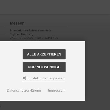
Messen
Internationale Spielwarenmesse
Toy Fair Nürnberg
27.01. - 31.01.2026 | Halle 1, Stand B 16
www.spielwarenmesse.de
ALLE AKZEPTIEREN
NUR NOTWENDIGE
Einstellungen anpassen
Datenschutzerklärung
Impressum
gn