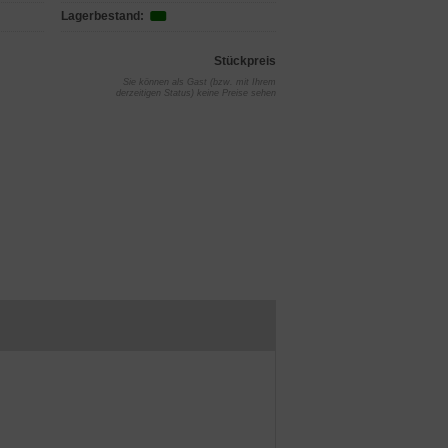
Lagerbestand:
Stückpreis
Sie können als Gast (bzw. mit Ihrem
derzeitigen Status) keine Preise sehen