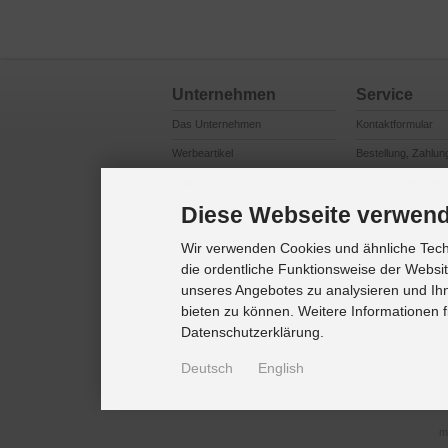
Unternehmen
Service
Das Unternehmen
Kontaktformular
Werbeartikel
Bestellung, Zahlun
Logistik
Reklamationsabwi
Diese Webseite verwend
Produktsicherheit
Cookie Einstellung
Marken / Lizenzen
Wir verwenden Cookies und ähnliche Techn
die ordentliche Funktionsweise der Websi
Referenzkunden
unseres Angebotes zu analysieren und Ihn
bieten zu können. Weitere Informationen f
Datenschutzerklärung.
Deutsch
English
m