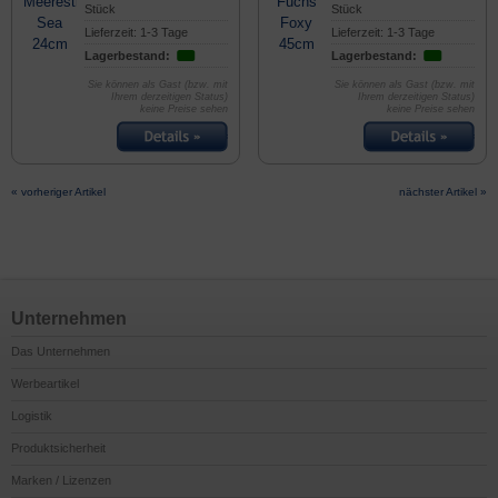
Stück
Stück
Lieferzeit: 1-3 Tage
Lieferzeit: 1-3 Tage
Lagerbestand:
Lagerbestand:
Sie können als Gast (bzw. mit
Sie können als Gast (bzw. mit
Ihrem derzeitigen Status)
Ihrem derzeitigen Status)
keine Preise sehen
keine Preise sehen
« vorheriger Artikel
nächster Artikel »
Unternehmen
Das Unternehmen
Werbeartikel
Logistik
Produktsicherheit
Marken / Lizenzen