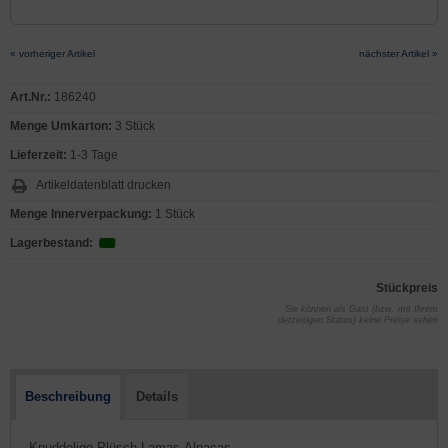
« vorheriger Artikel
nächster Artikel »
Art.Nr.:
186240
Menge Umkarton:
3 Stück
Lieferzeit:
1-3 Tage
Artikeldatenblatt drucken
Menge Innerverpackung:
1 Stück
Lagerbestand:
Stückpreis
Sie können als Gast (bzw. mit Ihrem
derzeitigen Status) keine Preise sehen
Beschreibung
Details
- Knuddelige Plüsch-Lamas-Alpacas