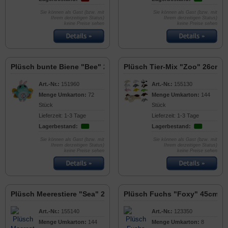
Sie können als Gast (bzw. mit
Sie können als Gast (bzw. mit
Ihrem derzeitigen Status)
Ihrem derzeitigen Status)
keine Preise sehen
keine Preise sehen
Plüsch bunte Biene "Bee" 28cm
Plüsch Tier-Mix "Zoo" 26cm
Art.-Nr.:
151960
Art.-Nr.:
155130
Menge Umkarton:
72
Menge Umkarton:
144
Stück
Stück
Lieferzeit: 1-3 Tage
Lieferzeit: 1-3 Tage
Lagerbestand:
Lagerbestand:
Sie können als Gast (bzw. mit
Sie können als Gast (bzw. mit
Ihrem derzeitigen Status)
Ihrem derzeitigen Status)
keine Preise sehen
keine Preise sehen
Plüsch Meerestiere "Sea" 24cm
Plüsch Fuchs "Foxy" 45cm
Art.-Nr.:
155140
Art.-Nr.:
123350
Menge Umkarton:
144
Menge Umkarton:
8