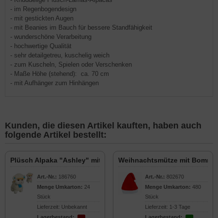
- im Regenbogendesign
- mit gestickten Augen
- mit Beanies im Bauch für bessere Standfähigkeit
- wunderschöne Verarbeitung
- hochwertige Qualität
- sehr detailgetreu, kuschelig weich
- zum Kuscheln, Spielen oder Verschenken
- Maße Höhe (stehend): ca. 70 cm
- mit Aufhänger zum Hinhängen
Kunden, die diesen Artikel kauften, haben auch
folgende Artikel bestellt:
Plüsch Alpaka "Ashley" mit Schal 30cm
Weihnachtsmütze mit Bomme
Art.-Nr.:
186760
Art.-Nr.:
802670
Menge Umkarton:
24
Menge Umkarton:
480
Stück
Stück
Lieferzeit: Unbekannt
Lieferzeit: 1-3 Tage
Lagerbestand:
Lagerbestand: