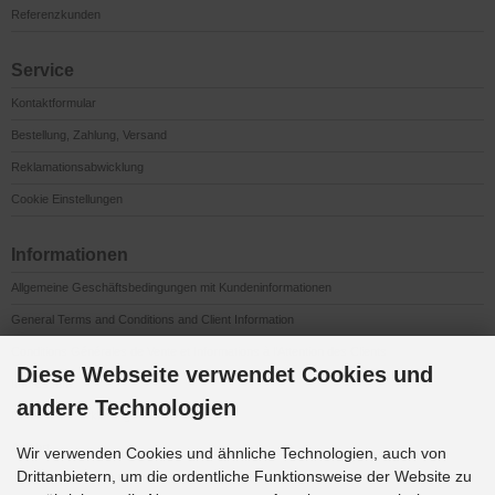
Referenzkunden
Service
Kontaktformular
Bestellung, Zahlung, Versand
Reklamationsabwicklung
Cookie Einstellungen
Informationen
Allgemeine Geschäftsbedingungen mit Kundeninformationen
General Terms and Conditions and Client Information
Conditions Générales de Vente et Informations à l’Attention des Clients
Diese Webseite verwendet Cookies und
Impressum
andere Technologien
Datenschutzerklärung
Anfahrt
Wir verwenden Cookies und ähnliche Technologien, auch von
Drittanbietern, um die ordentliche Funktionsweise der Website zu