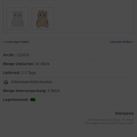
« vorheriger Artikel
nächster Artikel »
Art.Nr.:
123410
Menge Umkarton:
16 Stück
Lieferzeit:
1-3 Tage
Artikeldatenblatt drucken
Menge Innerverpackung:
4 Stück
Lagerbestand:
Stückpreis
Sie können als Gast (bzw. mit Ihrem
derzeitigen Status) keine Preise sehen