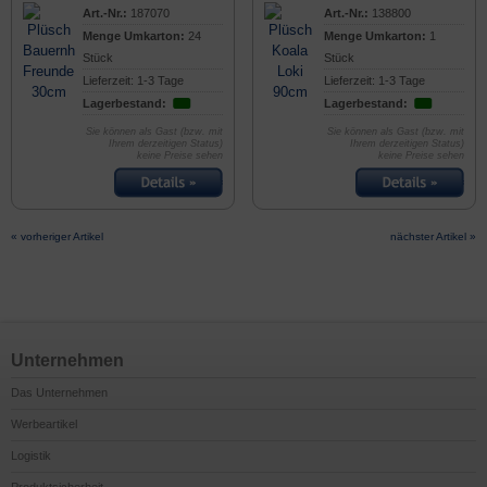
Art.-Nr.:
187070
Art.-Nr.:
138800
Menge Umkarton:
24
Menge Umkarton:
1
Stück
Stück
Lieferzeit: 1-3 Tage
Lieferzeit: 1-3 Tage
Lagerbestand:
Lagerbestand:
Sie können als Gast (bzw. mit
Sie können als Gast (bzw. mit
Ihrem derzeitigen Status)
Ihrem derzeitigen Status)
keine Preise sehen
keine Preise sehen
« vorheriger Artikel
nächster Artikel »
Unternehmen
Das Unternehmen
Werbeartikel
Logistik