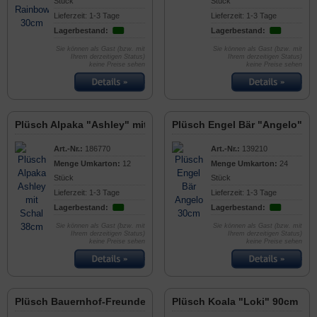
Stück
Stück
Lieferzeit: 1-3 Tage
Lieferzeit: 1-3 Tage
Lagerbestand:
Lagerbestand:
Sie können als Gast (bzw. mit
Sie können als Gast (bzw. mit
Ihrem derzeitigen Status)
Ihrem derzeitigen Status)
keine Preise sehen
keine Preise sehen
Plüsch Alpaka "Ashley" mit Schal 38cm
Plüsch Engel Bär "Angelo" 3
Art.-Nr.:
186770
Art.-Nr.:
139210
Menge Umkarton:
12
Menge Umkarton:
24
Stück
Stück
Lieferzeit: 1-3 Tage
Lieferzeit: 1-3 Tage
Lagerbestand:
Lagerbestand:
Sie können als Gast (bzw. mit
Sie können als Gast (bzw. mit
Ihrem derzeitigen Status)
Ihrem derzeitigen Status)
keine Preise sehen
keine Preise sehen
Plüsch Bauernhof-Freunde 30cm
Plüsch Koala "Loki" 90cm