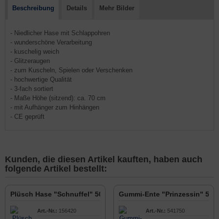
Beschreibung
Details
Mehr Bilder
- Niedlicher Hase mit Schlappohren
- wunderschöne Verarbeitung
- kuschelig weich
- Glitzeraugen
- zum Kuscheln, Spielen oder Verschenken
- hochwertige Qualität
- 3-fach sortiert
- Maße Höhe (sitzend): ca. 70 cm
- mit Aufhänger zum Hinhängen
- CE geprüft
Kunden, die diesen Artikel kauften, haben auch
folgende Artikel bestellt:
Plüsch Hase "Schnuffel" 50cm
Gummi-Ente "Prinzessin" 5cm
Art.-Nr.:
156420
Art.-Nr.:
541750