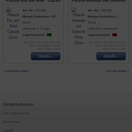
Plüsch Eis am Stiel "Cassis" 11cm
Plüsch Ananas mit Gesicht "
Art.-Nr.:
104190
Art.-Nr.:
105490
Menge Umkarton:
480
Menge Umkarton:
2
Stück
Stück
Lieferzeit: 1-3 Tage
Lieferzeit: Unbekannt
Lagerbestand:
Lagerbestand:
Sie können als Gast (bzw. mit
Sie können als Gast (bzw. mit
Ihrem derzeitigen Status)
Ihrem derzeitigen Status)
keine Preise sehen
keine Preise sehen
« vorheriger Artikel
nächster Artikel »
Unternehmen
Das Unternehmen
Werbeartikel
Logistik