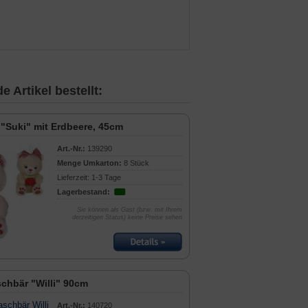
 Artikel bestellt:
 "Suki" mit Erdbeere, 45cm
Art.-Nr.:
139290
Menge Umkarton:
8 Stück
Lieferzeit: 1-3 Tage
Lagerbestand:
Sie können als Gast (bzw. mit Ihrem
derzeitigen Status) keine Preise sehen
chbär "Willi" 90cm
Art.-Nr.:
140720