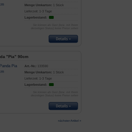
Menge Umkarton:
1 Stück
Lieferzeit: 1-3 Tage
Lagerbestand:
Sie können als Gast (bzw. mit Ihrem
derzeitigen Status) keine Preise sehen
da "Pia" 90cm
Art.-Nr.:
133590
Menge Umkarton:
1 Stück
Lieferzeit: 1-3 Tage
Lagerbestand:
Sie können als Gast (bzw. mit Ihrem
derzeitigen Status) keine Preise sehen
nächster Artikel »