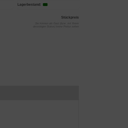
Lagerbestand:
Stückpreis
Sie können als Gast (bzw. mit Ihrem
derzeitigen Status) keine Preise sehen