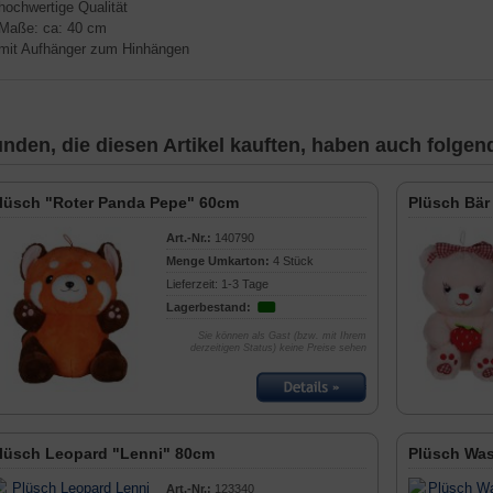
 hochwertige Qualität
 Maße: ca: 40 cm
 mit Aufhänger zum Hinhängen
nden, die diesen Artikel kauften, haben auch folgende
lüsch "Roter Panda Pepe" 60cm
Plüsch Bär
Art.-Nr.:
140790
Menge Umkarton:
4 Stück
Lieferzeit: 1-3 Tage
Lagerbestand:
Sie können als Gast (bzw. mit Ihrem
derzeitigen Status) keine Preise sehen
lüsch Leopard "Lenni" 80cm
Plüsch Was
Art.-Nr.:
123340