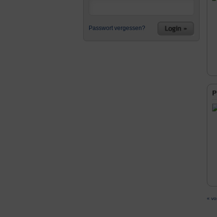
Passwort vergessen?
P
« vo