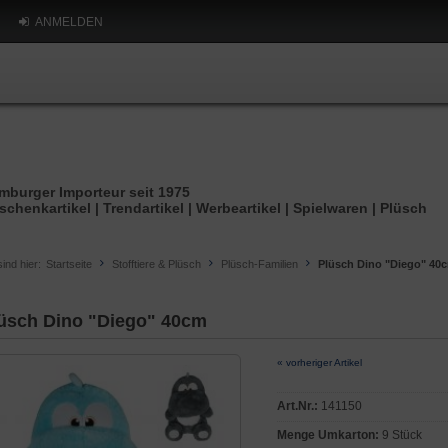
ANMELDEN
mburger Importeur seit 1975
schenkartikel | Trendartikel | Werbeartikel | Spielwaren | Plüsch
sind hier:
Startseite
Stofftiere & Plüsch
Plüsch-Familien
Plüsch Dino "Diego" 40
üsch Dino "Diego" 40cm
« vorheriger Artikel
Art.Nr.:
141150
Menge Umkarton:
9 Stück