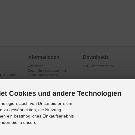
Informationen
Downloads
Allgemeine
K&G Werbeideen 2026
Geschäftsbedingungen mit
g, Versand
Kundeninformationen
cklung
General Terms and Conditions
and Client Information
et Cookies und andere Technologien
en
Conditions Générales de Vente et
Informations à l’Attention des
ologien, auch von Drittanbietern, um
Clients
te zu gewährleisten, die Nutzung
Impressum
en ein bestmögliches Einkaufserlebnis
inden Sie in unserer
Datenschutzerklärung
Anfahrt