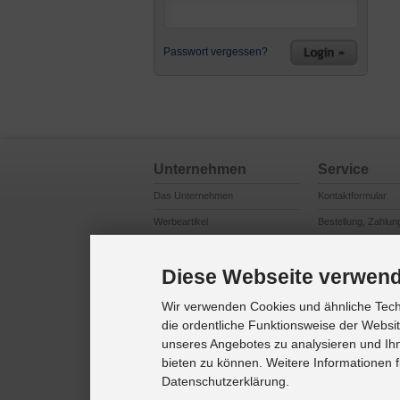
Passwort vergessen?
Unternehmen
Service
Das Unternehmen
Kontaktformular
Werbeartikel
Bestellung, Zahlun
Logistik
Reklamationsabwi
Diese Webseite verwend
Produktsicherheit
Cookie Einstellung
Marken / Lizenzen
Wir verwenden Cookies und ähnliche Techn
die ordentliche Funktionsweise der Websi
Referenzkunden
unseres Angebotes zu analysieren und Ihn
bieten zu können. Weitere Informationen f
Datenschutzerklärung.