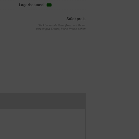
Lagerbestand:
Stückpreis
Sie können als Gast (bzw. mit Ihrem
derzeitigen Status) keine Preise sehen