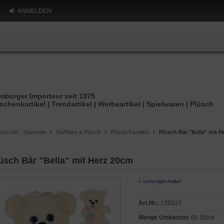
ANMELDEN
mburger Importeur seit 1975
schenkartikel | Trendartikel | Werbeartikel | Spielwaren | Plüsch
sind hier:
Startseite
Stofftiere & Plüsch
Plüsch-Familien
Plüsch Bär "Bella" mit 
üsch Bär "Bella" mit Herz 20cm
« vorheriger Artikel
Art.Nr.:
139310
Menge Umkarton:
60 Stück