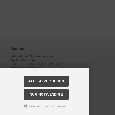
Messen
Internationale Spielwarenmesse
Toy Fair Nürnberg
27.01. - 31.01.2026 | Halle 1, Stand B 16
www.spielwarenmesse.de
ALLE AKZEPTIEREN
NUR NOTWENDIGE
Einstellungen anpassen