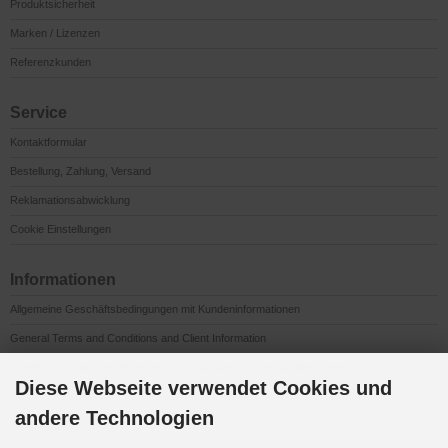
Produktsicherheit
Marken / Lizenzen
Referenzkunden
Service
Kontaktformular
Bestellung, Zahlung, Versand
Reklamationsabwicklung
Cookie Einstellungen
Informationen
Allgemeine Geschäftsbedingungen mit Kundeninformationen
General Terms and Conditions and Client Information
Conditions Générales de Vente et Informations à l’Attention des Clients
Diese Webseite verwendet Cookies und
Impressum
andere Technologien
Datenschutzerklärung