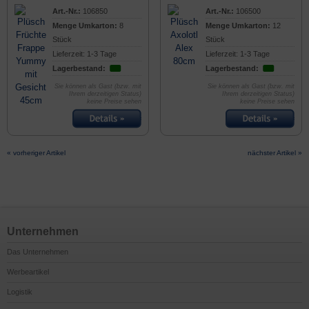
Art.-Nr.:
106850
Art.-Nr.:
106500
Menge Umkarton:
8
Menge Umkarton:
12
Stück
Stück
Lieferzeit: 1-3 Tage
Lieferzeit: 1-3 Tage
Lagerbestand:
Lagerbestand:
Sie können als Gast (bzw. mit
Sie können als Gast (bzw. mit
Ihrem derzeitigen Status)
Ihrem derzeitigen Status)
keine Preise sehen
keine Preise sehen
« vorheriger Artikel
nächster Artikel »
Unternehmen
Das Unternehmen
Werbeartikel
Logistik