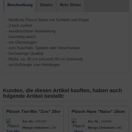
Beschreibung
Details
Mehr Bilder
- Niedliche Plüsch Bären mit Schleife und Flügel
- 2-fach sortiert
- wunderschöne Verarbeitung
- kuschelig weich
- mit Glitzeraugen
- zum Kuscheln, Spielen oder Verschenken
- hochwertige Qualität
- Maße: ca. 45 cm (sitzend) 60 cm (stehend)
- mit Aufhänger zum Hinhängen
Kunden, die diesen Artikel kauften, haben auch
folgende Artikel bestellt:
Plüsch Tier-Mix "Zoo" 26cm
Plüsch Hase "Natur" 16cm
Art.-Nr.:
155130
Art.-Nr.:
152040
Menge Umkarton:
144
Menge Umkarton:
240