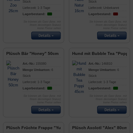
Stück
Stück
Lieferzeit: 1-3 Tage
Lieferzeit: Unbekannt
Lagerbestand:
Lagerbestand:
Sie können als Gast (bzw. mit
Sie können als Gast (bzw. mit
Ihrem derzeitigen Status)
Ihrem derzeitigen Status)
keine Preise sehen
keine Preise sehen
Plüsch Bär "Honey" 50cm
Hund mit Bubble Tea "Poppi"
Art.-Nr.:
155080
Art.-Nr.:
146810
Menge Umkarton:
6
Menge Umkarton:
6
Stück
Stück
Lieferzeit: 1-3 Tage
Lieferzeit: 1-3 Tage
Lagerbestand:
Lagerbestand:
Sie können als Gast (bzw. mit
Sie können als Gast (bzw. mit
Ihrem derzeitigen Status)
Ihrem derzeitigen Status)
keine Preise sehen
keine Preise sehen
Plüsch Früchte Frappe "Yummy" mit Gesicht 45cm
Plüsch Axolotl "Alex" 80cm