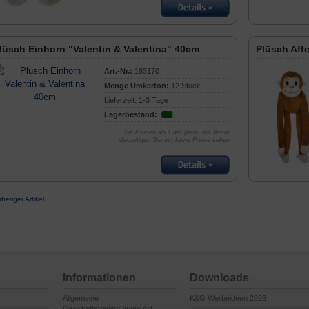
lüsch Einhorn "Valentin & Valentina" 40cm
Plüsch Affe
Art.-Nr.:
183170
Menge Umkarton:
12 Stück
Lieferzeit: 1-3 Tage
Lagerbestand:
Sie können als Gast (bzw. mit Ihrem
derzeitigen Status) keine Preise sehen
rheriger Artikel
Informationen
Downloads
Allgemeine
K&G Werbeideen 2026
Geschäftsbedingungen mit