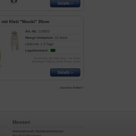
 mit Klett "Monki" 35cm
Art.-Nr.:
133610
Menge Umkarton:
16 Stück
Lieferzeit: 1-3 Tage
Lagerbestand:
Sie können als Gast (bzw. mit Ihrem
derzeitigen Status) keine Preise sehen
nächster Artikel »
Messen
Internationale Spielwarenmesse
Toy Fair Nürnberg