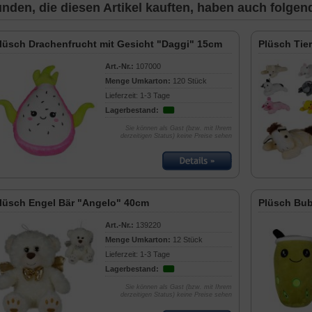
nden, die diesen Artikel kauften, haben auch folgende
lüsch Drachenfrucht mit Gesicht "Daggi" 15cm
Plüsch Tie
Art.-Nr.:
107000
Menge Umkarton:
120 Stück
Lieferzeit: 1-3 Tage
Lagerbestand:
Sie können als Gast (bzw. mit Ihrem
derzeitigen Status) keine Preise sehen
lüsch Engel Bär "Angelo" 40cm
Plüsch Bub
Art.-Nr.:
139220
Menge Umkarton:
12 Stück
Lieferzeit: 1-3 Tage
Lagerbestand:
Sie können als Gast (bzw. mit Ihrem
derzeitigen Status) keine Preise sehen