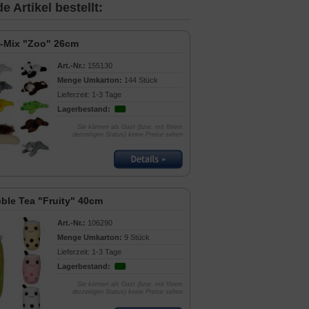
 Artikel bestellt:
r-Mix "Zoo" 26cm
Art.-Nr.:
155130
Menge Umkarton:
144 Stück
Lieferzeit: 1-3 Tage
Lagerbestand:
Sie können als Gast (bzw. mit Ihrem
derzeitigen Status) keine Preise sehen
ble Tea "Fruity" 40cm
Art.-Nr.:
106290
Menge Umkarton:
9 Stück
Lieferzeit: 1-3 Tage
Lagerbestand:
Sie können als Gast (bzw. mit Ihrem
derzeitigen Status) keine Preise sehen