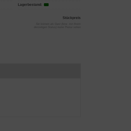
Lagerbestand:
Stückpreis
Sie können als Gast (bzw. mit Ihrem
derzeitigen Status) keine Preise sehen