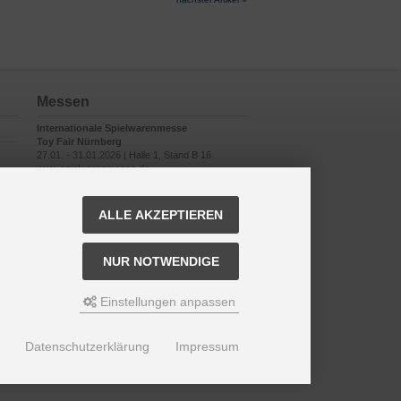
Messen
Internationale Spielwarenmesse
Toy Fair Nürnberg
27.01. - 31.01.2026 | Halle 1, Stand B 16
www.spielwarenmesse.de
ALLE AKZEPTIEREN
NUR NOTWENDIGE
Einstellungen anpassen
Datenschutzerklärung
Impressum