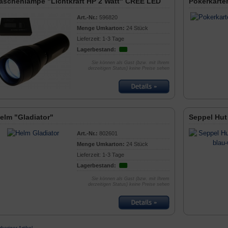
aschenlampe "Lichtkraft HP 2 Watt" CREE LED
Pokerkarten
Art.-Nr.:
596820
Menge Umkarton:
24 Stück
Lieferzeit: 1-3 Tage
Lagerbestand:
Sie können als Gast (bzw. mit Ihrem
derzeitigen Status) keine Preise sehen
elm "Gladiator"
Seppel Hut
Art.-Nr.:
802601
Menge Umkarton:
24 Stück
Lieferzeit: 1-3 Tage
Lagerbestand:
Sie können als Gast (bzw. mit Ihrem
derzeitigen Status) keine Preise sehen
rheriger Artikel