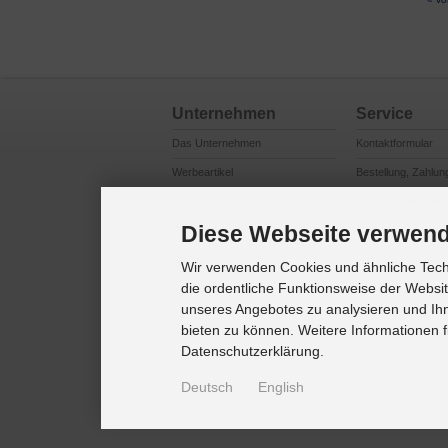
Unternehmen
Service
Das Unternehmen
Kontaktformular
Werbeartikel
Bestellung, Zahlun
Logistik
Reklamationsabwi
Diese Webseite verwend
Produktsicherheit
Cookie Einstellung
Marken / Lizenzen
Wir verwenden Cookies und ähnliche Techn
die ordentliche Funktionsweise der Websi
Referenzkunden
unseres Angebotes zu analysieren und Ihn
bieten zu können. Weitere Informationen f
Datenschutzerklärung.
Deutsch
English