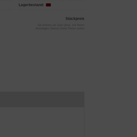
Lagerbestand:
Stückpreis
Sie können als Gast (bzw. mit Ihrem
derzeitigen Status) keine Preise sehen