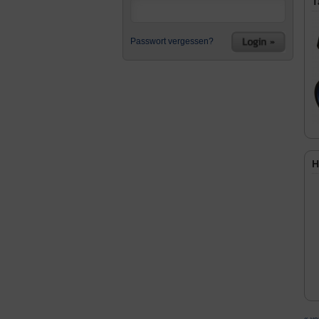
T
Passwort vergessen?
H
« vo