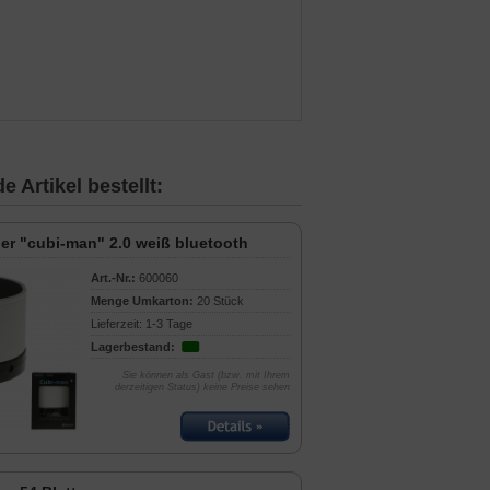
 Artikel bestellt:
er "cubi-man" 2.0 weiß bluetooth
Art.-Nr.:
600060
Menge Umkarton:
20 Stück
Lieferzeit: 1-3 Tage
Lagerbestand:
Sie können als Gast (bzw. mit Ihrem
derzeitigen Status) keine Preise sehen