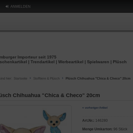
ANMELDEN
mburger Importeur seit 1975
schenkartikel | Trendartikel | Werbeartikel | Spielwaren | Plüsch
sind hier:
Startseite
Stofftiere & Plüsch
Plüsch Chihuahua "Chica & Checo" 20cm
üsch Chihuahua "Chica & Checo" 20cm
« vorheriger Artikel
Art.Nr.:
146280
Menge Umkarton:
96 Stück