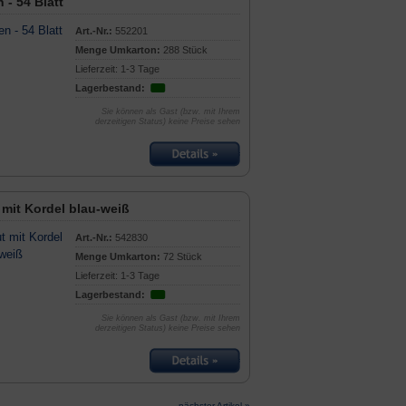
 - 54 Blatt
Art.-Nr.:
552201
Menge Umkarton:
288 Stück
Lieferzeit: 1-3 Tage
Lagerbestand:
Sie können als Gast (bzw. mit Ihrem
derzeitigen Status) keine Preise sehen
 mit Kordel blau-weiß
Art.-Nr.:
542830
Menge Umkarton:
72 Stück
Lieferzeit: 1-3 Tage
Lagerbestand:
Sie können als Gast (bzw. mit Ihrem
derzeitigen Status) keine Preise sehen
nächster Artikel »