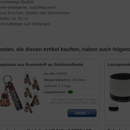
 hochwertige Qualität
 sehr detailgetreu, kuschelig weich
 zum Kuscheln, Spielen oder Verschenken
 Maße: ca. 20 cm
 mit Aufhänger zum Hinhängen
nden, die diesen Artikel kauften, haben auch folgende
apybara aus Kunststoff an Schlüsselkette
Lautsprech
Art.-Nr.:
570030
Menge Umkarton:
288 Stück
Lieferzeit: 1-3 Tage
Lagerbestand:
Sie können als Gast (bzw. mit Ihrem
derzeitigen Status) keine Preise sehen