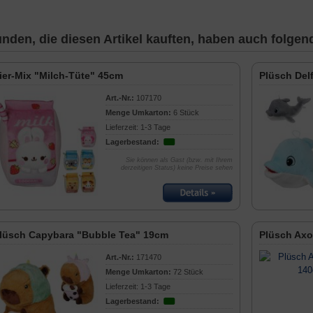
nden, die diesen Artikel kauften, haben auch folgende
ier-Mix "Milch-Tüte" 45cm
Plüsch Del
Art.-Nr.:
107170
Menge Umkarton:
6 Stück
Lieferzeit: 1-3 Tage
Lagerbestand:
Sie können als Gast (bzw. mit Ihrem
derzeitigen Status) keine Preise sehen
lüsch Capybara "Bubble Tea" 19cm
Plüsch Axo
Art.-Nr.:
171470
Menge Umkarton:
72 Stück
Lieferzeit: 1-3 Tage
Lagerbestand: