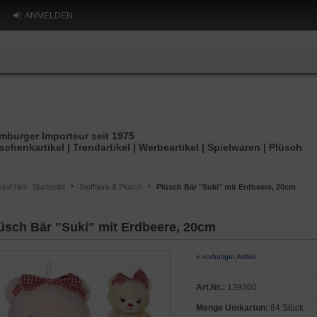
ANMELDEN
mburger Importeur seit 1975
schenkartikel | Trendartikel | Werbeartikel | Spielwaren | Plüsch
sind hier:
Startseite
Stofftiere & Plüsch
Plüsch Bär "Suki" mit Erdbeere, 20cm
üsch Bär "Suki" mit Erdbeere, 20cm
« vorheriger Artikel
Art.Nr.:
139300
Menge Umkarton:
84 Stück