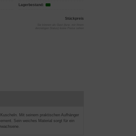
Lagerbestand:
Stückpreis
Sie können als Gast (bzw. mit Ihrem
derzeitigen Status) keine Preise sehen
 Kuscheln. Mit seinem praktischen Aufhänger
lement. Sein weiches Material sorgt für ein
Erwachsene.