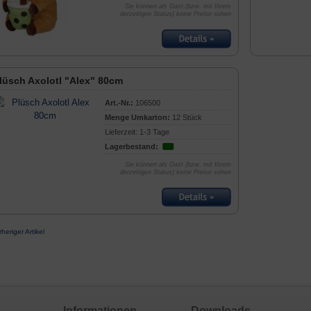
Sie können als Gast (bzw. mit Ihrem
derzeitigen Status) keine Preise sehen
lüsch Axolotl "Alex" 80cm
Art.-Nr.:
106500
Menge Umkarton:
12 Stück
Lieferzeit: 1-3 Tage
Lagerbestand:
Sie können als Gast (bzw. mit Ihrem
derzeitigen Status) keine Preise sehen
rheriger Artikel
Informationen
Downloads