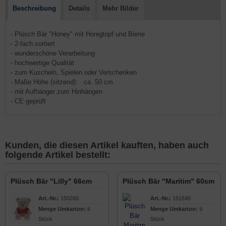
Beschreibung
Details
Mehr Bilder
- Plüsch Bär "Honey" mit Honigtopf und Biene
- 2-fach sortiert
- wunderschöne Verarbeitung
- hochwertige Qualität
- zum Kuscheln, Spielen oder Verschenken
- Maße Höhe (sitzend): ca. 50 cm
- mit Aufhänger zum Hinhängen
- CE geprüft
Kunden, die diesen Artikel kauften, haben auch
folgende Artikel bestellt:
Plüsch Bär "Lilly" 66cm
Plüsch Bär "Maritim" 60cm
Art.-Nr.:
150260
Art.-Nr.:
151640
Menge Umkarton:
6
Menge Umkarton:
9
Stück
Stück