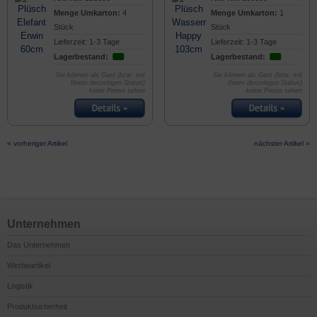
Menge Umkarton:
4
Menge Umkarton:
1
Stück
Stück
Lieferzeit: 1-3 Tage
Lieferzeit: 1-3 Tage
Lagerbestand:
Lagerbestand:
Sie können als Gast (bzw. mit
Sie können als Gast (bzw. mit
Ihrem derzeitigen Status)
Ihrem derzeitigen Status)
keine Preise sehen
keine Preise sehen
« vorheriger Artikel
nächster Artikel »
Unternehmen
Das Unternehmen
Werbeartikel
Logistik
Produktsicherheit