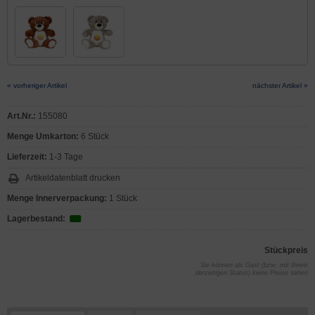
« vorheriger Artikel
nächster Artikel »
Art.Nr.:
155080
Menge Umkarton:
6 Stück
Lieferzeit:
1-3 Tage
Artikeldatenblatt drucken
Menge Innerverpackung:
1 Stück
Lagerbestand:
Stückpreis
Sie können als Gast (bzw. mit Ihrem
derzeitigen Status) keine Preise sehen