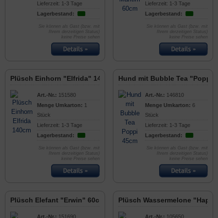
Lieferzeit: 1-3 Tage
Lieferzeit: 1-3 Tage
Lagerbestand:
Lagerbestand:
Sie können als Gast (bzw. mit
Sie können als Gast (bzw. mit
Ihrem derzeitigen Status)
Ihrem derzeitigen Status)
keine Preise sehen
keine Preise sehen
Plüsch Einhorn "Elfrida" 140cm
Hund mit Bubble Tea "Poppi"
Art.-Nr.:
151580
Art.-Nr.:
146810
Menge Umkarton:
1
Menge Umkarton:
6
Stück
Stück
Lieferzeit: 1-3 Tage
Lieferzeit: 1-3 Tage
Lagerbestand:
Lagerbestand:
Sie können als Gast (bzw. mit
Sie können als Gast (bzw. mit
Ihrem derzeitigen Status)
Ihrem derzeitigen Status)
keine Preise sehen
keine Preise sehen
Plüsch Elefant "Erwin" 60cm
Plüsch Wassermelone "Happy
Art.-Nr.:
151690
Art.-Nr.:
105650