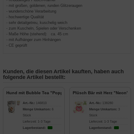
- mit großen, goldenen, runden Glitzeraugen
- wunderschöne Verarbeitung
- hochwertige Qualität
- sehr detailgetreu, kuschelig weich
- zum Kuscheln, Spielen oder Verschenken
- Maße Höhe (stehend): ca. 45 cm
- mit Aufhänger zum Hinhängen
- CE geprüft
Kunden, die diesen Artikel kauften, haben auch
folgende Artikel bestellt:
Hund mit Bubble Tea "Poppi" 45cm
Plüsch Bär mit Herz "Neon" 
Art.-Nr.:
146810
Art.-Nr.:
138280
Menge Umkarton:
6
Menge Umkarton:
3
Stück
Stück
Lieferzeit: 1-3 Tage
Lieferzeit: 1-3 Tage
Lagerbestand:
Lagerbestand: