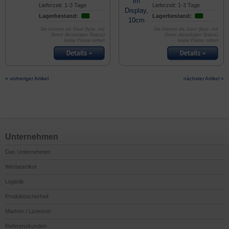
Lieferzeit: 1-3 Tage
Lieferzeit: 1-3 Tage
Lagerbestand:
Lagerbestand:
Sie können als Gast (bzw. mit
Sie können als Gast (bzw. mit
Ihrem derzeitigen Status)
Ihrem derzeitigen Status)
keine Preise sehen
keine Preise sehen
« vorheriger Artikel
nächster Artikel »
Unternehmen
Das Unternehmen
Werbeartikel
Logistik
Produktsicherheit
Marken / Lizenzen
Referenzkunden