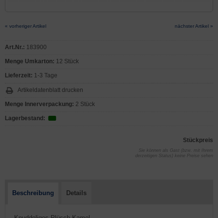
« vorheriger Artikel
nächster Artikel »
Art.Nr.:
183900
Menge Umkarton:
12 Stück
Lieferzeit:
1-3 Tage
Artikeldatenblatt drucken
Menge Innerverpackung:
2 Stück
Lagerbestand:
Stückpreis
Sie können als Gast (bzw. mit Ihrem
derzeitigen Status) keine Preise sehen
Beschreibung
Details
- Knuddeliges Plüsch-Kamel