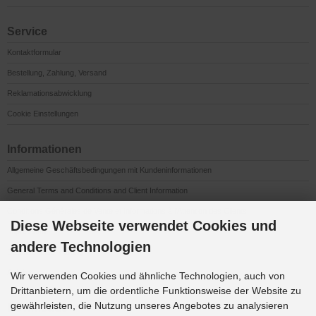
Service
Kontaktformular
Bestellung, Zahlung, Versand
Reklamationsabwicklung
Cookie Einstellungen
Informationen
Allgemeine Geschäftsbedingungen mit Kundeninformationen
General Terms and Conditions and Client Information
Conditions Générales de Vente et Informations à l’Attention des Clients
Diese Webseite verwendet Cookies und
Impressum
andere Technologien
Datenschutzerklärung
Anfahrt
Wir verwenden Cookies und ähnliche Technologien, auch von
Drittanbietern, um die ordentliche Funktionsweise der Website zu
gewährleisten, die Nutzung unseres Angebotes zu analysieren
Downloads