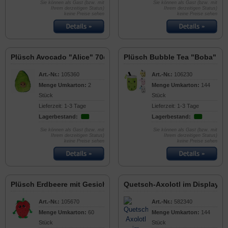
Sie können als Gast (bzw. mit
Sie können als Gast (bzw. mit
Ihrem derzeitigen Status)
Ihrem derzeitigen Status)
keine Preise sehen
keine Preise sehen
Plüsch Avocado "Alice" 70cm
Plüsch Bubble Tea "Boba" S
Art.-Nr.:
105360
Art.-Nr.:
106230
Menge Umkarton:
2
Menge Umkarton:
144
Stück
Stück
Lieferzeit: 1-3 Tage
Lieferzeit: 1-3 Tage
Lagerbestand:
Lagerbestand:
Sie können als Gast (bzw. mit
Sie können als Gast (bzw. mit
Ihrem derzeitigen Status)
Ihrem derzeitigen Status)
keine Preise sehen
keine Preise sehen
Plüsch Erdbeere mit Gesicht "Berry" 20cm
Quetsch-Axolotl im Display, 
Art.-Nr.:
105670
Art.-Nr.:
582340
Menge Umkarton:
60
Menge Umkarton:
144
Stück
Stück