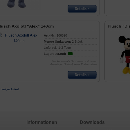
lüsch Axolotl "Alex" 140cm
Plüsch "Di
Art.-Nr.:
106520
Menge Umkarton:
2 Stück
Lieferzeit: 1-3 Tage
Lagerbestand:
Sie können als Gast (bzw. mit Ihrem
derzeitigen Status) keine Preise sehen
rheriger Artikel
Informationen
Downloads