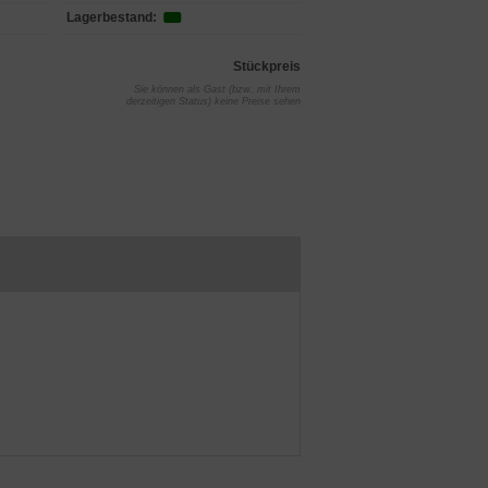
Lagerbestand:
Stückpreis
Sie können als Gast (bzw. mit Ihrem
derzeitigen Status) keine Preise sehen