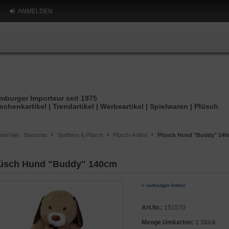
ANMELDEN
mburger Importeur seit 1975
schenkartikel | Trendartikel | Werbeartikel | Spielwaren | Plüsch
sind hier:
Startseite
Stofftiere & Plüsch
Plüsch-Artikel
Plüsch Hund "Buddy" 14
üsch Hund "Buddy" 140cm
« vorheriger Artikel
Art.Nr.:
151570
Menge Umkarton:
1 Stück