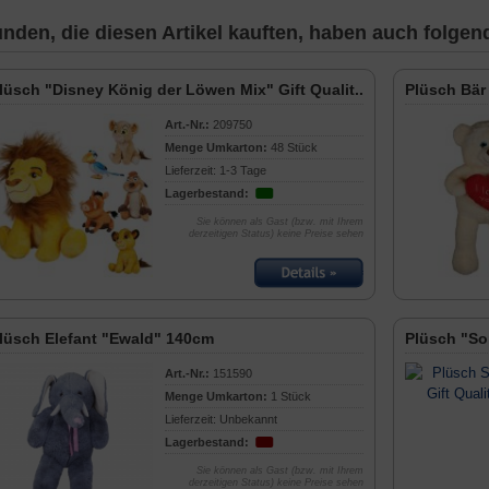
nden, die diesen Artikel kauften, haben auch folgende
lüsch "Disney König der Löwen Mix" Gift Qualit...
Plüsch Bär
Art.-Nr.:
209750
Menge Umkarton:
48 Stück
Lieferzeit: 1-3 Tage
Lagerbestand:
Sie können als Gast (bzw. mit Ihrem
derzeitigen Status) keine Preise sehen
lüsch Elefant "Ewald" 140cm
Plüsch "So
Art.-Nr.:
151590
Menge Umkarton:
1 Stück
Lieferzeit: Unbekannt
Lagerbestand:
Sie können als Gast (bzw. mit Ihrem
derzeitigen Status) keine Preise sehen