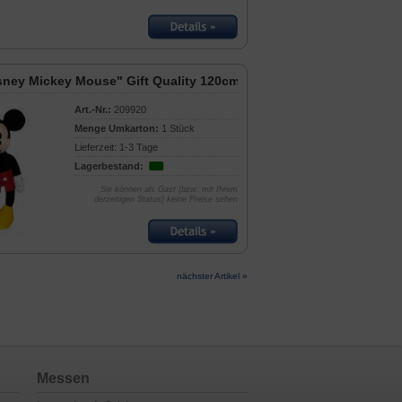
sney Mickey Mouse" Gift Quality 120cm
Art.-Nr.:
209920
Menge Umkarton:
1 Stück
Lieferzeit: 1-3 Tage
Lagerbestand:
Sie können als Gast (bzw. mit Ihrem
derzeitigen Status) keine Preise sehen
nächster Artikel »
Messen