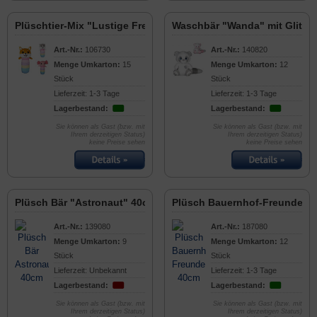
Plüschtier-Mix "Lustige Freunde" 45cm
Waschbär "Wanda" mit Glitze
Art.-Nr.:
106730
Art.-Nr.:
140820
Menge Umkarton:
15
Menge Umkarton:
12
Stück
Stück
Lieferzeit: 1-3 Tage
Lieferzeit: 1-3 Tage
Lagerbestand:
Lagerbestand:
Sie können als Gast (bzw. mit
Sie können als Gast (bzw. mit
Ihrem derzeitigen Status)
Ihrem derzeitigen Status)
keine Preise sehen
keine Preise sehen
Plüsch Bär "Astronaut" 40cm
Plüsch Bauernhof-Freunde 4
Art.-Nr.:
139080
Art.-Nr.:
187080
Menge Umkarton:
9
Menge Umkarton:
12
Stück
Stück
Lieferzeit: Unbekannt
Lieferzeit: 1-3 Tage
Lagerbestand:
Lagerbestand:
Sie können als Gast (bzw. mit
Sie können als Gast (bzw. mit
Ihrem derzeitigen Status)
Ihrem derzeitigen Status)