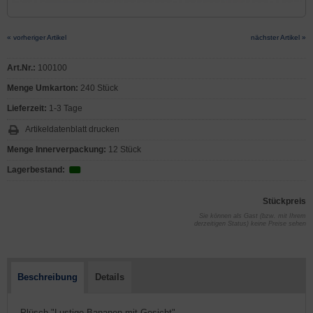
« vorheriger Artikel
nächster Artikel »
Art.Nr.:
100100
Menge Umkarton:
240 Stück
Lieferzeit:
1-3 Tage
Artikeldatenblatt drucken
Menge Innerverpackung:
12 Stück
Lagerbestand:
Stückpreis
Sie können als Gast (bzw. mit Ihrem
derzeitigen Status) keine Preise sehen
Beschreibung
Details
- Plüsch "Lustige Bananen mit Gesicht"