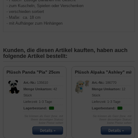
- zum Kuscheln, Spielen oder Verschenken
- verschieden sortiert
- Maße: ca. 18 cm
- mit Aufhänger zum Hinhängen
Kunden, die diesen Artikel kauften, haben auch
folgende Artikel bestellt:
Plüsch Panda "Pia" 25cm
Plüsch Alpaka "Ashley" mit S
Art.-Nr.:
135610
Art.-Nr.:
186770
Menge Umkarton:
42
Menge Umkarton:
12
Stück
Stück
Lieferzeit: 1-3 Tage
Lieferzeit: 1-3 Tage
Lagerbestand:
Lagerbestand:
Sie können als Gast (bzw. mit
Sie können als Gast (bzw. mit
Ihrem derzeitigen Status)
Ihrem derzeitigen Status)
keine Preise sehen
keine Preise sehen