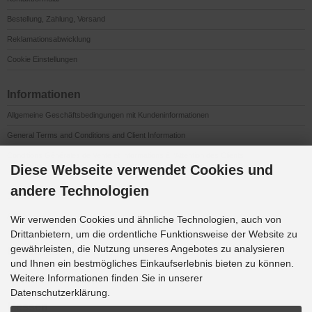
Bestellung, Zahlung, Versand
Reklamationsabwicklung
Cookie Einstellungen
Informationen
Allgemeine Geschäftsbedingungen mit Kundeninformationen
General Terms and Conditions and Client Information
Conditions Générales de Vente et Informations à l’Attention des Clients
Diese Webseite verwendet Cookies und
Impressum
andere Technologien
Datenschutzerklärung
Anfahrt
Wir verwenden Cookies und ähnliche Technologien, auch von
Drittanbietern, um die ordentliche Funktionsweise der Website zu
gewährleisten, die Nutzung unseres Angebotes zu analysieren
Downloads
und Ihnen ein bestmögliches Einkaufserlebnis bieten zu können.
K&G Werbeideen 2026
Weitere Informationen finden Sie in unserer
Datenschutzerklärung.
Messen