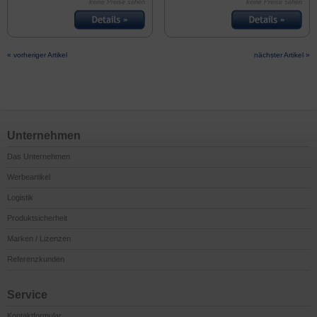
keine Preise sehen
keine Preise sehen
« vorheriger Artikel
nächster Artikel »
Unternehmen
Das Unternehmen
Werbeartikel
Logistik
Produktsicherheit
Marken / Lizenzen
Referenzkunden
Service
Kontaktformular