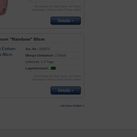
Sie können als Gast (bzw. mit Ihrem
derzeitigen Status) keine Preise sehen
horn "Rainbow" 80cm
Art.-Nr.:
183070
Menge Umkarton:
2 Stück
Lieferzeit: 1-3 Tage
Lagerbestand:
Sie können als Gast (bzw. mit Ihrem
derzeitigen Status) keine Preise sehen
nächster Artikel »