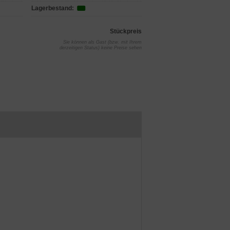
Lagerbestand:
Stückpreis
Sie können als Gast (bzw. mit Ihrem
derzeitigen Status) keine Preise sehen