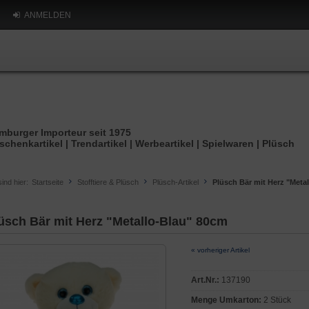
ANMELDEN
mburger Importeur seit 1975
schenkartikel | Trendartikel | Werbeartikel | Spielwaren | Plüsch
sind hier:
Startseite
Stofftiere & Plüsch
Plüsch-Artikel
Plüsch Bär mit Herz "Meta
üsch Bär mit Herz "Metallo-Blau" 80cm
« vorheriger Artikel
Art.Nr.:
137190
Menge Umkarton:
2 Stück