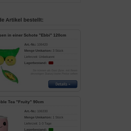
 Artikel bestellt:
sen in einer Schote "Ebbi" 120cm
Art.-Nr.:
106420
Menge Umkarton:
3 Stück
Lieferzeit: Unbekannt
Lagerbestand:
Sie können als Gast (bzw. mit Ihrem
derzeitigen Status) keine Preise sehen
ble Tea "Fruity" 90cm
Art.-Nr.:
106330
Menge Umkarton:
1 Stück
Lieferzeit: 1-3 Tage
Lagerbestand: