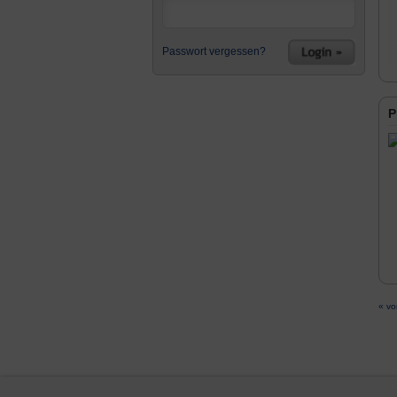
Passwort vergessen?
P
« vo