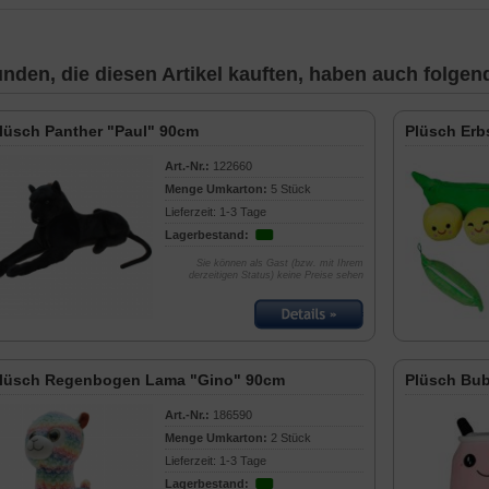
nden, die diesen Artikel kauften, haben auch folgende
lüsch Panther "Paul" 90cm
Plüsch Erb
Art.-Nr.:
122660
Menge Umkarton:
5 Stück
Lieferzeit: 1-3 Tage
Lagerbestand:
Sie können als Gast (bzw. mit Ihrem
derzeitigen Status) keine Preise sehen
lüsch Regenbogen Lama "Gino" 90cm
Plüsch Bub
Art.-Nr.:
186590
Menge Umkarton:
2 Stück
Lieferzeit: 1-3 Tage
Lagerbestand: