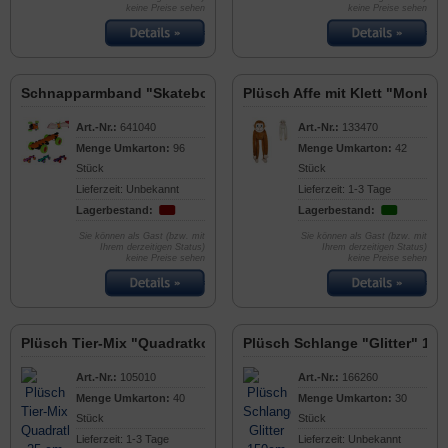
keine Preise sehen
keine Preise sehen
Schnapparmband "Skateboard" 15cm
Plüsch Affe mit Klett "Monki"
Art.-Nr.:
641040
Art.-Nr.:
133470
Menge Umkarton:
96
Menge Umkarton:
42
Stück
Stück
Lieferzeit: Unbekannt
Lieferzeit: 1-3 Tage
Lagerbestand:
Lagerbestand:
Sie können als Gast (bzw. mit
Sie können als Gast (bzw. mit
Ihrem derzeitigen Status)
Ihrem derzeitigen Status)
keine Preise sehen
keine Preise sehen
Plüsch Tier-Mix "Quadratkopf" 25 cm
Plüsch Schlange "Glitter" 15
Art.-Nr.:
105010
Art.-Nr.:
166260
Menge Umkarton:
40
Menge Umkarton:
30
Stück
Stück
Lieferzeit: 1-3 Tage
Lieferzeit: Unbekannt