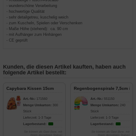
- wunderschöne Verarbeitung
- hochwertige Qualität
- sehr detailgetreu, kuschelig weich
- zum Kuscheln, Spielen oder Verschenken
- Maße Höhe (stehend): ca. 90 cm
- mit Aufhänger zum Hinhängen
- CE geprüft
Kunden, die diesen Artikel kauften, haben auch
folgende Artikel bestellt:
Capybara Kissen 15cm
Regenbogenspirale 7,5cm in 
Art.-Nr.:
171560
Art.-Nr.:
551150
Menge Umkarton:
300
Menge Umkarton:
240
Stück
Stück
Lieferzeit: 1-3 Tage
Lieferzeit: 1-3 Tage
Lagerbestand:
Lagerbestand:
Sie können als Gast (bzw. mit
Sie können als Gast (bzw. mit
Ihrem derzeitigen Status)
Ihrem derzeitigen Status)