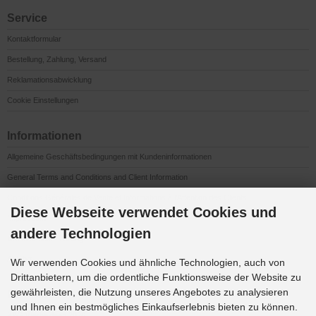
Service
Kontaktformular
Bestellung, Zahlung, Versand
Reklamationsabwicklung
Cookie Einstellungen
Informationen
Allgemeine Geschäftsbedingungen mit Kundeninformationen
General Terms and Conditions and Client Information
Conditions Générales de Vente et Informations à l’Attention des Clients
Diese Webseite verwendet Cookies und
Impressum
andere Technologien
Datenschutzerklärung
Anfahrt
Wir verwenden Cookies und ähnliche Technologien, auch von
Drittanbietern, um die ordentliche Funktionsweise der Website zu
gewährleisten, die Nutzung unseres Angebotes zu analysieren
Downloads
und Ihnen ein bestmögliches Einkaufserlebnis bieten zu können.
K&G Werbeideen 2026