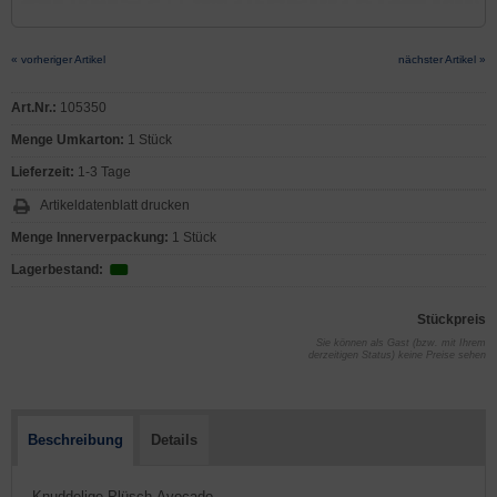
« vorheriger Artikel
nächster Artikel »
Art.Nr.:
105350
Menge Umkarton:
1 Stück
Lieferzeit:
1-3 Tage
Artikeldatenblatt drucken
Menge Innerverpackung:
1 Stück
Lagerbestand:
Stückpreis
Sie können als Gast (bzw. mit Ihrem
derzeitigen Status) keine Preise sehen
Beschreibung
Details
- Knuddelige Plüsch-Avocado