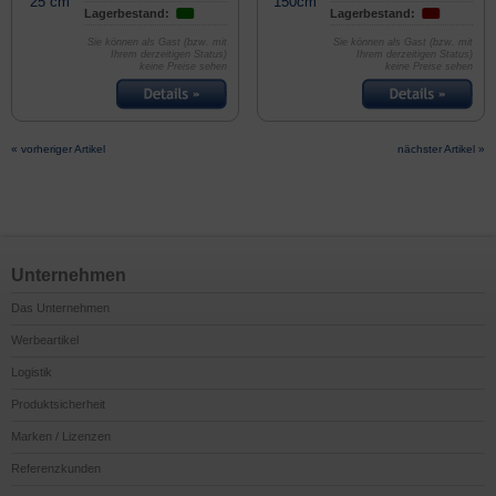
Lagerbestand:
Lagerbestand:
Sie können als Gast (bzw. mit
Sie können als Gast (bzw. mit
Ihrem derzeitigen Status)
Ihrem derzeitigen Status)
keine Preise sehen
keine Preise sehen
« vorheriger Artikel
nächster Artikel »
Unternehmen
Das Unternehmen
Werbeartikel
Logistik
Produktsicherheit
Marken / Lizenzen
Referenzkunden